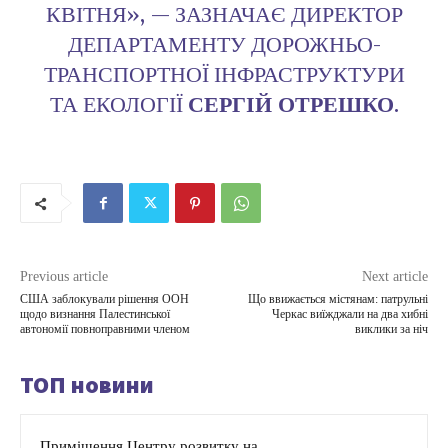
КВІТНЯ», — ЗАЗНАЧАЄ ДИРЕКТОР
ДЕПАРТАМЕНТУ ДОРОЖНЬО-
ТРАНСПОРТНОЇ ІНФРАСТРУКТУРИ
ТА ЕКОЛОГІЇ
СЕРГІЙ ОТРЕШКО
.
Previous article
Next article
США заблокували рішення ООН
Що ввижається містянам: патрульні
щодо визнання Палестинської
Черкас виїжджали на два хибні
автономії повноправними членом
виклики за ніч
ТОП новини
Приміщення Центру розвитку на