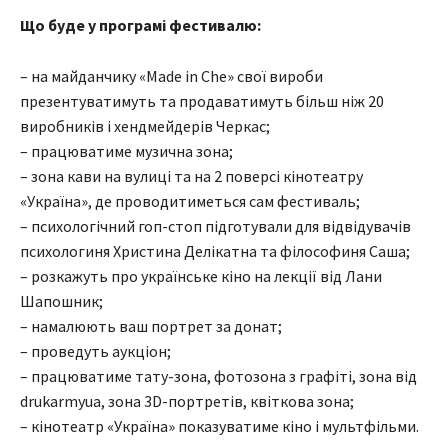
Що буде у програмі фестивалю:
– на майданчику «Made in Che» свої вироби
презентуватимуть та продаватимуть більш ніж 20
виробників і хендмейдерів Черкас;
– працюватиме музична зона;
– зона кави на вулиці та на 2 поверсі кінотеатру
«Україна», де проводитиметься сам фестиваль;
– психологічний гоп-стоп підготували для відвідувачів
психологиня Христина Делікатна та філософиня Саша;
– розкажуть про українське кіно на лекції від Лани
Шапошник;
– намалюють ваш портрет за донат;
– проведуть аукціон;
– працюватиме тату-зона, фотозона з графіті, зона від
drukarmyua, зона 3D-портретів, квіткова зона;
– кінотеатр «Україна» показуватиме кіно і мультфільми.