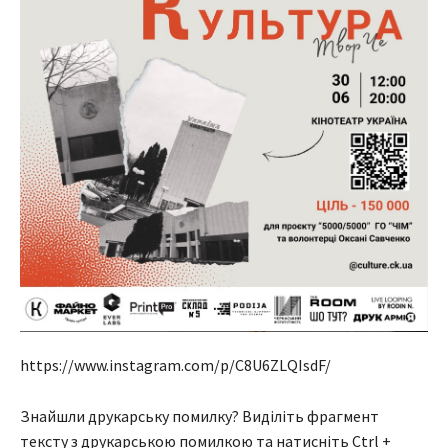
https://www.instagram.com/p/C8U6ZLQIsdF/
Знайшли друкарську помилку? Виділіть фрагмент
тексту з друкарською помилкою та натисніть Ctrl +