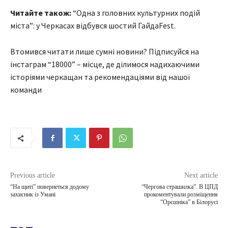
Читайте також:
“Одна з головних культурних подій
міста”: у Черкасах відбувся шостий ГайдаFest.
Втомився читати лише сумні новини? Підписуйся на
інстаграм “18000” – місце, де ділимося надихаючими
історіями черкащан та рекомендаціями від нашої
команди
Previous article
Next article
“На щиті” повернеться додому
“Чергова страшилка”. В ЦПД
захисник із Умані
прокоментували розміщення
“Орєшніка” в Білорусі