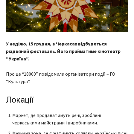
У неділю, 15 грудня, в Черкасах відбудеться
різдвяний фестиваль. Його прийматиме кінотеатр
“Україна”.
Про це “18000” повідомили організатори події – ГО
“Культура”.
Локації
Маркет, де продаватимуть речі, зроблені
черкаськими майстрами і виробниками.
Музична зона, де лунатимуть колядки, українські пісні