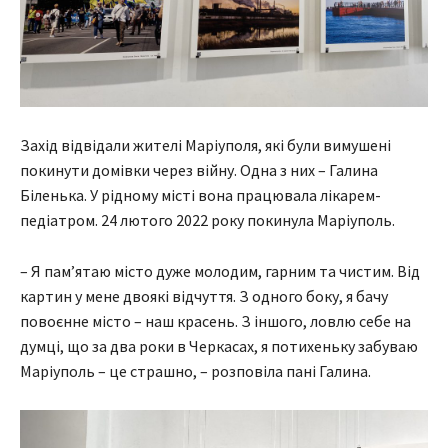
Захід відвідали жителі Маріуполя, які були вимушені
покинути домівки через війну. Одна з них – Галина
Біленька. У рідному місті вона працювала лікарем-
педіатром. 24 лютого 2022 року покинула Маріуполь.
– Я пам’ятаю місто дуже молодим, гарним та чистим. Від
картин у мене двоякі відчуття. З одного боку, я бачу
повоєнне місто – наш красень. З іншого, ловлю себе на
думці, що за два роки в Черкасах, я потихеньку забуваю
Маріуполь – це страшно, – розповіла пані Галина.