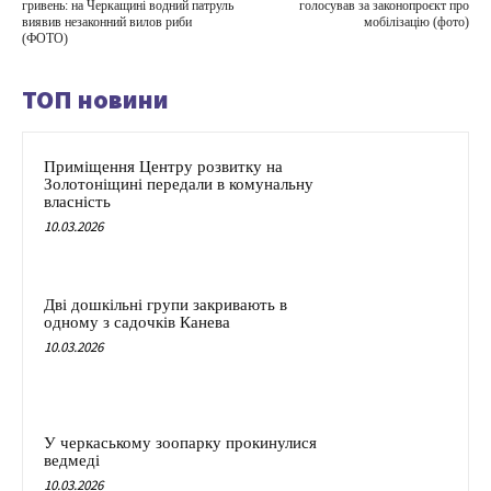
гривень: на Черкащині водний патруль
голосував за законопроєкт про
виявив незаконний вилов риби
мобілізацію (фото)
(ФОТО)
ТОП новини
Приміщення Центру розвитку на
Золотоніщині передали в комунальну
власність
10.03.2026
Дві дошкільні групи закривають в
одному з садочків Канева
10.03.2026
У черкаському зоопарку прокинулися
ведмеді
10.03.2026