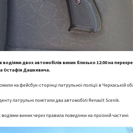
ж водіями двох автомобілів виник близько 12:00 на перехре
та Остафія Дашкевича.
омили на фейсбук-сторінці патрульної поліції в Черкаській обл
денту патрульні помітили два автомобілі Renault Scenik.
 водіями виник через правила поведінки на проїзній частині.