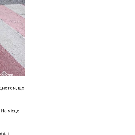
едметом, що
 На місце
обілі