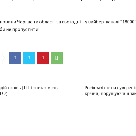
 новини Черкас та області за сьогодні – у вайбер-каналі “18000”
аби не пропустити!
дій скоїв ДТП і зник з місця
Росія зазіхає на суверені
ТО)
країни, порушуючи її з