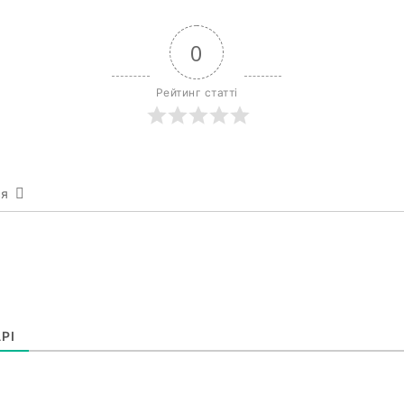
0
Рейтинг статті
ся
РІ