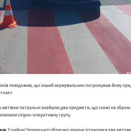
віків повідомив, що інший кермувальник погрожував йому пр
столет.
ду автівки патрульні знайшли два предмети, що схожі на зброю.
кликали слідчо-оперативну групу.
кож
: У районі Черкаської обласної лікарні зіткнулися два автом