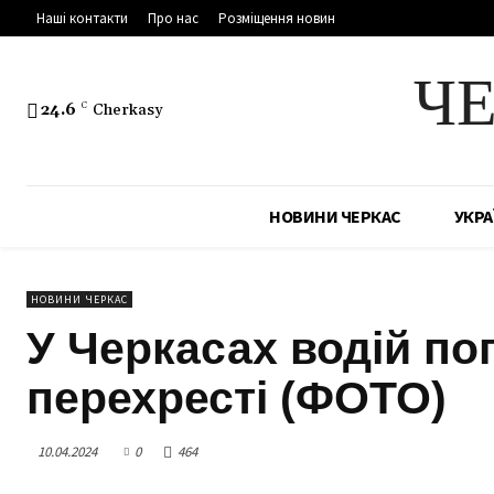
Наші контакти
Про нас
Розміщення новин
Ч
24.6
C
Cherkasy
НОВИНИ ЧЕРКАС
УКРА
НОВИНИ ЧЕРКАС
У Черкасах водій по
перехресті (ФОТО)
10.04.2024
0
464