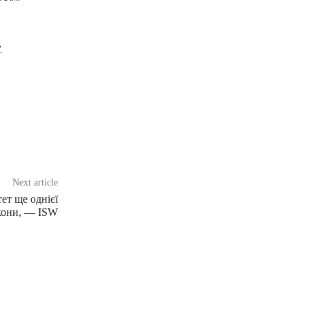
.
Next article
тет ще однієї
акони, — ISW