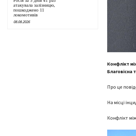
Росія за 5 днів 41 раз
атакувала залізницю,
пошкоджено 11
локомотивів
08.08.2026
Конфлікт мі
Благовісна 
Про це повід
На місці інци
Конфлікт між