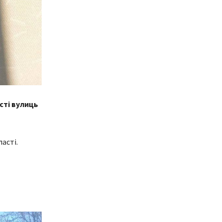
сті вулиць
асті.