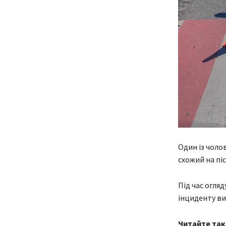
Один із чоло
схожий на пі
Під час огля
інциденту ви
Читайте та