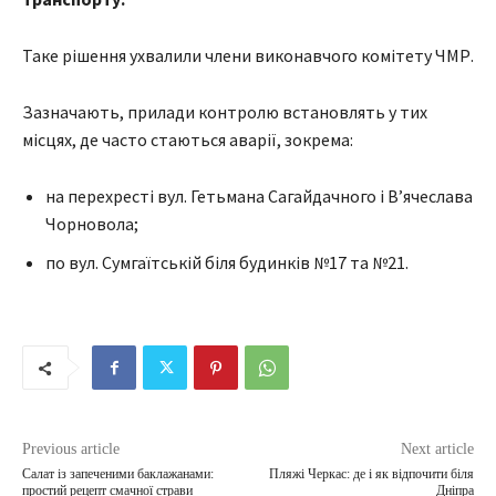
Таке рішення ухвалили члени виконавчого комітету ЧМР.
Зазначають, прилади контролю встановлять у тих
місцях, де часто стаються аварії, зокрема:
на перехресті вул. Гетьмана Сагайдачного і В’ячеслава
Чорновола;
по вул. Сумгаїтській біля будинків №17 та №21.
Previous article
Next article
Салат із запеченими баклажанами:
Пляжі Черкас: де і як відпочити біля
простий рецепт смачної страви
Дніпра