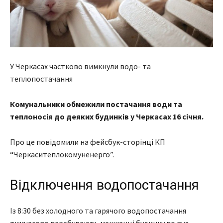
У Черкасах частково вимкнули водо- та
теплопостачання
Комунальники обмежили постачання води та
теплоносія до деяких будинків у Черкасах 16 січня.
Про це повідомили на фейсбук-сторінці КП
“Черкаситеплокомуненерго”.
Відключення водопостачання
Із 8:30 без холодного та гарячого водопостачання
тимчасово перебувають мешканці будинку по вул.