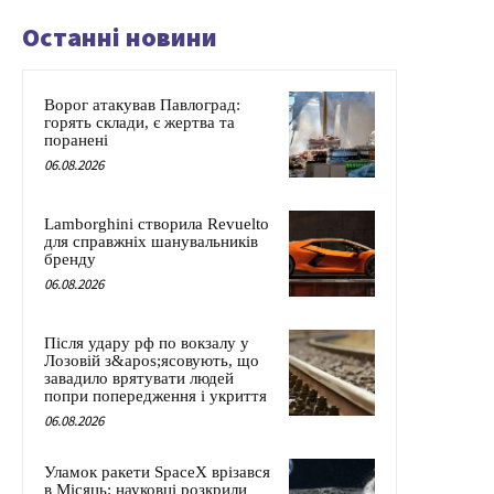
Останні новини
Ворог атакував Павлоград:
горять склади, є жертва та
поранені
06.08.2026
Lamborghini створила Revuelto
для справжніх шанувальників
бренду
06.08.2026
Після удару рф по вокзалу у
Лозовій з&apos;ясовують, що
завадило врятувати людей
попри попередження і укриття
06.08.2026
Уламок ракети SpaceX врізався
в Місяць: науковці розкрили