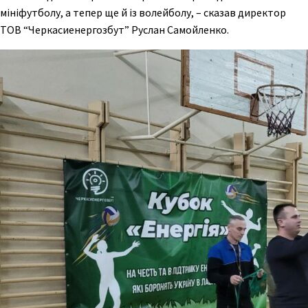
мініфутболу, а тепер ще й із волейболу, – сказав директор
ТОВ “Черкасиенергозбут” Руслан Самойленко.