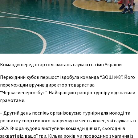
Команди перед стартом змагань слухають гімн України
Перехідний кубок першості здобула команда “ЗОШ №8”. Його
переможцям вручив директор товариства
“Черкасиенергозбут”. Найкращих гравців турніру відзначили
грамотами.
– Другий день поспіль організовуємо турніри для молоді та
розвитку спортивного напрямку на честь колег, які служать в
ЗСУ. Вчора чудово виступили команди дівчат, сьогодні в
захваті від вашої гри. Кілька років ми проводимо змагання із