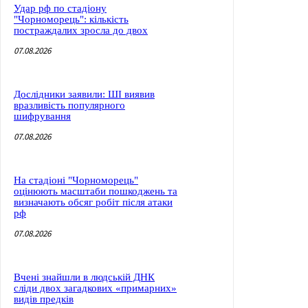
Удар рф по стадіону
"Чорноморець": кількість
постраждалих зросла до двох
07.08.2026
Дослідники заявили: ШІ виявив
вразливість популярного
шифрування
07.08.2026
На стадіоні "Чорноморець"
оцінюють масштаби пошкоджень та
визначають обсяг робіт після атаки
рф
07.08.2026
Вчені знайшли в людській ДНК
сліди двох загадкових «примарних»
видів предків