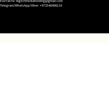
Контакти: digestmediaholding@gmail.com
Telegram/WhatsApp/Viber: +972546406116