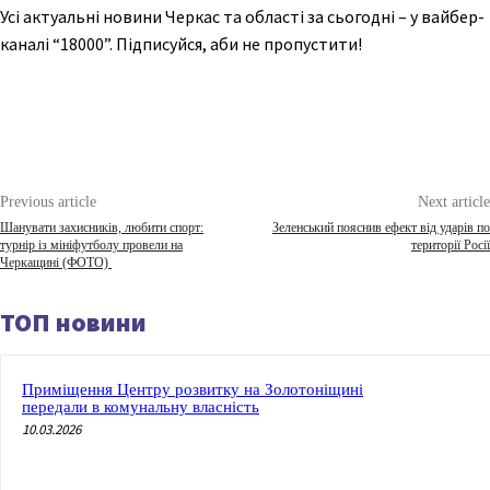
Усі актуальні новини Черкас та області за сьогодні – у вайбер-
каналі “18000”. Підписуйся, аби не пропустити!
Previous article
Next article
Шанувати захисників, любити спорт:
Зеленський пояснив ефект від ударів по
турнір із мініфутболу провели на
території Росії
Черкащині (ФОТО)
ТОП новини
Приміщення Центру розвитку на Золотоніщині
передали в комунальну власність
10.03.2026