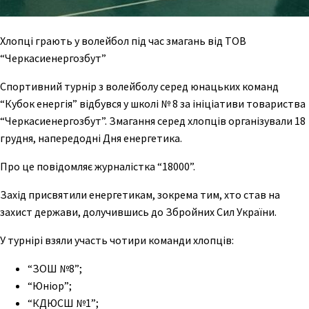
Хлопці грають у волейбол під час змагань від ТОВ
“Черкасиенергозбут”
Спортивний турнір з волейболу серед юнацьких команд
“Кубок енергія” відбувся у школі № 8 за ініціативи товариства
“Черкасиенергозбут”. Змагання серед хлопців організували 18
грудня, напередодні Дня енергетика.
Про це повідомляє журналістка “18000”.
Захід присвятили енергетикам, зокрема тим, хто став на
захист держави, долучившись до Збройних Сил України.
У турнірі взяли участь чотири команди хлопців:
“ЗОШ №8”;
“Юніор”;
“КДЮСШ №1”;