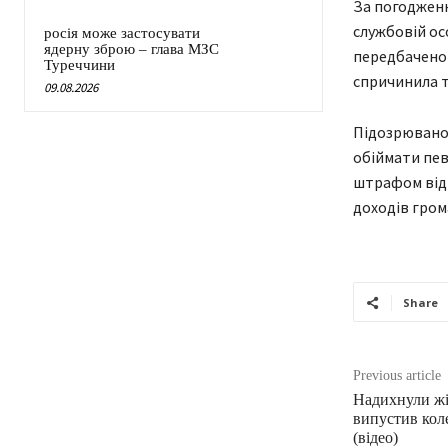
За погоджен
службовій ос
росія може застосувати
ядерну зброю – глава МЗС
передбаченог
Туреччини
спричинила т
09.08.2026
Підозрюваном
обіймати пев
штрафом від 
доходів гром
Share
Previous article
Надихнули жі
випустив кол
(відео)