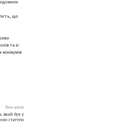
відомили
лість, що
права
ків та зі
 мінімумів
Next article
, який був у
ьною статтею