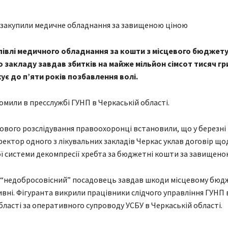
упівлі медичного обладнання за кошти з місцевого бюджет
о закладу завдав збитків на майже мільйон сімсот тисяч гр
ує до п’яти років позбавлення волі.
омили в пресслужбі ГУНП в Черкаській області.
дового розслідування правоохоронці встановили, що у березні 
ректор одного з лікувальних закладів Черкас уклав договір щод
 системи декомпресії хребта за бюджетні кошти за завищено
“недобросовісний” посадовець завдав шкоди місцевому бюдж
ривні. Фігуранта викрили працівники слідчого управління ГУНП 
бласті за оперативного супроводу УСБУ в Черкаській області.