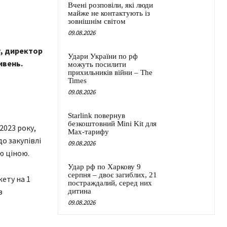
Вчені розповіли, які люди
майже не контактують із
зовнішнім світом
09.08.2026
у, директор
Удари України по рф
ивень.
можуть посилити
прихильників війни – The
Times
09.08.2026
Starlink повернув
безкоштовний Mini Kit для
2023 року,
Max-тарифу
о закупівлі
09.08.2026
ю ціною.
Удар рф по Харкову 9
серпня – двоє загиблих, 21
ету на 1
постраждалий, серед них
в
дитина
09.08.2026