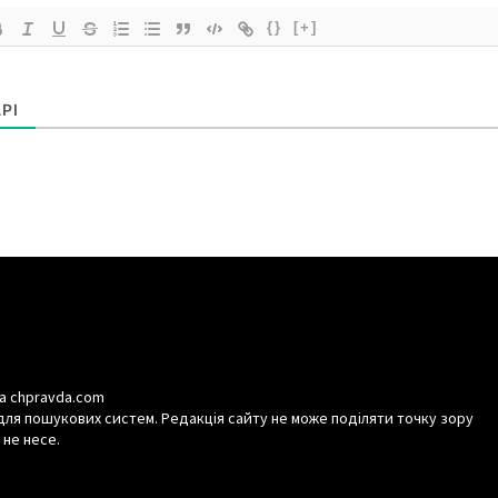
{}
[+]
РІ
а chpravda.com
для пошукових систем. Редакція сайту не може поділяти точку зору
 не несе.