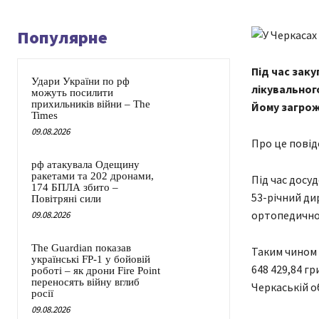
Популярне
Під час зак
Удари України по рф
лікувальног
можуть посилити
прихильників війни – The
Йому загрож
Times
09.08.2026
Про це повід
рф атакувала Одещину
ракетами та 202 дронами,
Під час досу
174 БПЛА збито –
53-річний ди
Повітряні сили
ортопедичної
09.08.2026
The Guardian показав
Таким чином 
українські FP-1 у бойовій
648 429,84 г
роботі – як дрони Fire Point
переносять війну вглиб
Черкаській о
росії
09.08.2026