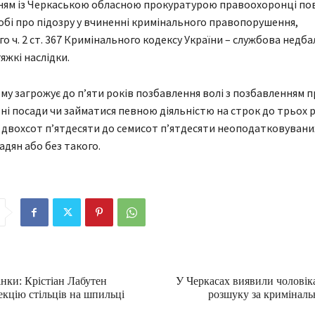
ням із Черкаською обласною прокуратурою правоохоронці по
обі про підозру у вчиненні кримінального правопорушення,
о ч. 2 ст. 367 Кримінального кодексу України – службова недба
яжкі наслідки.
у загрожує до п’яти років позбавлення волі з позбавленням 
ні посади чи займатися певною діяльністю на строк до трьох ро
двохсот п’ятдесяти до семисот п’ятдесяти неоподатковуваних
адян або без такого.
нки: Крістіан Лабутен
У Черкасах виявили чоловіка
екцію стільців на шпильці
розшуку за кримінал