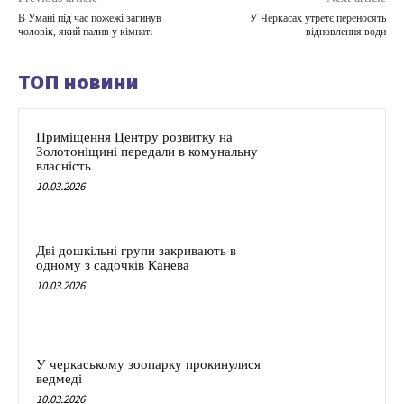
В Умані під час пожежі загинув
У Черкасах утретє переносять
чоловік, який палив у кімнаті
відновлення води
ТОП новини
Приміщення Центру розвитку на
Золотоніщині передали в комунальну
власність
10.03.2026
Дві дошкільні групи закривають в
одному з садочків Канева
10.03.2026
У черкаському зоопарку прокинулися
ведмеді
10.03.2026