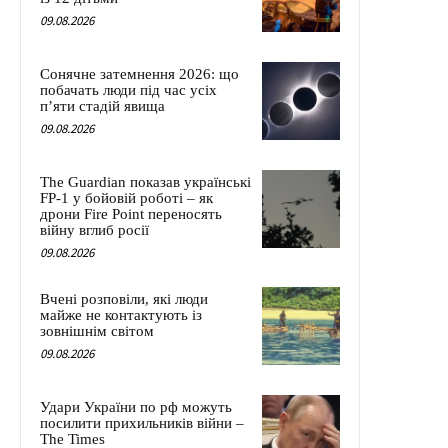
09.08.2026
Сонячне затемнення 2026: що
побачать люди під час усіх
п’яти стадій явища
09.08.2026
The Guardian показав українські
FP-1 у бойовій роботі – як
дрони Fire Point переносять
війну вглиб росії
09.08.2026
Вчені розповіли, які люди
майже не контактують із
зовнішнім світом
09.08.2026
Удари України по рф можуть
посилити прихильників війни –
The Times