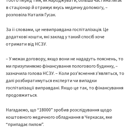
Тобто перед тим, як народжувати, більша частина лягає
в стаціонар й отримує якусь медичну допомогу, –
розповіла Наталія Гусак.
За її словами, це невиправдана госпіталізація. Це
додаткові кошти, які заклад у такий спосіб хоче
отримати від НСЗУ.
– У межах договору, якщо вони не нададуть пояснень, то
ми призупиняємо фінансування пологового будинку, –
зазначила голова НСЗУ. – Коли роз’яснення з’являться, то
далі розбиратимуться експерти чи випадки
госпіталізації виправдані. Якщо це так, то фінансування
продовжиться.
Нагадаємо, що “18000” зробив розслідування щодо
коштовного медичного обладнання в Черкасах, яке
“припадає пилом”.