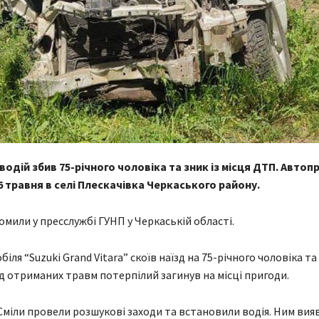
одій збив 75-річного чоловіка та зник із місця ДТП. Автоп
 травня в селі Плескачівка Черкаського району.
омили у пресслужбі ГУНП у Черкаській області.
іля “Suzuki Grand Vitara” скоїв наїзд на 75-річного чоловіка та 
ід отриманих травм потерпілий загинув на місці пригоди.
Сміли провели розшукові заходи та встановили водія. Ним вияв