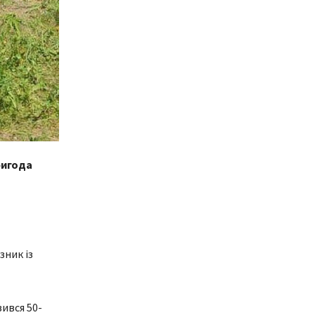
ригода
зник із
ився 50-