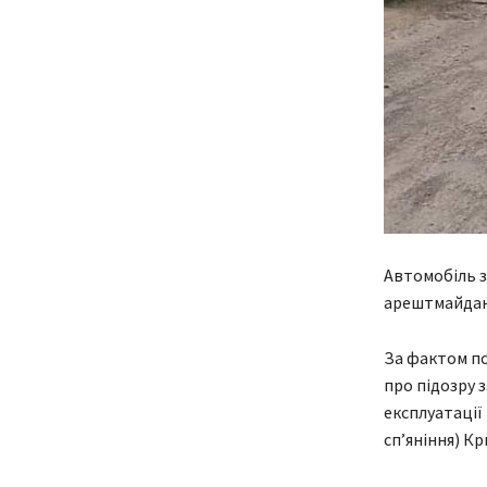
Автомобіль з
арештмайдан
За фактом по
про підозру з
експлуатації
сп’яніння) К