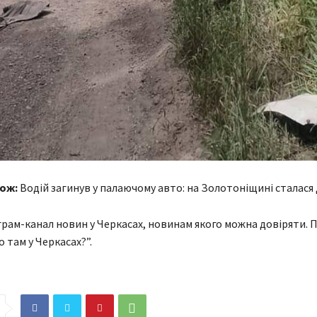
ож:
Водій загинув у палаючому авто: на Золотоніщині сталася
рам-канал новин у Черкасах, новинам якого можна довіряти. П
о там у Черкасах?”.