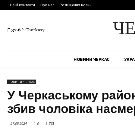
Наші контакти
Про нас
Розміщення новин
Ч
32.6
C
Cherkasy
НОВИНИ ЧЕРКАС
УКРА
НОВИНИ ЧЕРКАС
У Черкаському район
збив чоловіка насмер
27.05.2024
0
361