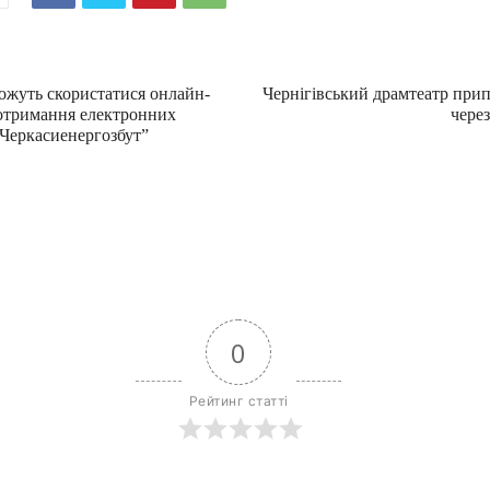
жуть скористатися онлайн-
Чернігівський драмтеатр при
 отримання електронних
через
“Черкасиенергозбут”
0
Рейтинг статті