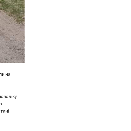
ли на
чоловіку
о
стані