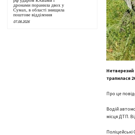
рф ударом КАБами і
дронами поранила двох у
Сумах, в області знищила
поштове відділення
07.08.2026
Нетверезий в
трапилася 26
Про це повід
Водій автомоб
місця ДТП. В
Поліцейські 