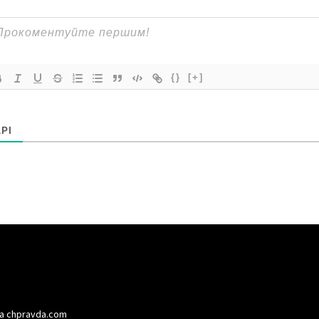
{}
[+]
РІ
а chpravda.com