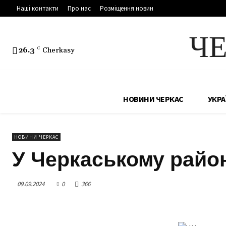
Наші контакти
Про нас
Розміщення новин
Ч
26.3
C
Cherkasy
НОВИНИ ЧЕРКАС
УКРА
НОВИНИ ЧЕРКАС
У Черкаському райо
09.09.2024
0
366