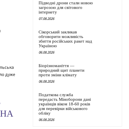
Підводні дрони стали новою
загрозою для світового
інтернету
07.08.2026
и
Сікорський закликав
обговорити можливість
збиття російських ракет над
Україною
06.08.2026
Біорізноманіття —
альська
природний щит планети
уло дуже
проти зміни клімату
06.08.2026
Податкова служба
В
передасть Міноборони дані
українців віком 18-60 років
для перевірки військового
 НА
обліку
06.08.2026