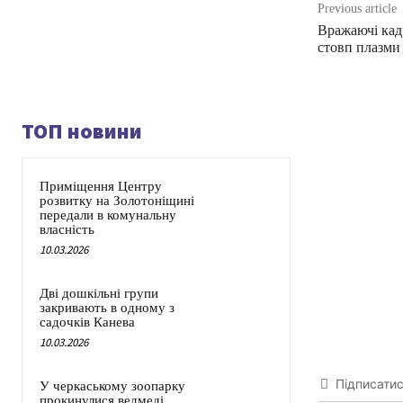
Previous article
Вражаючі кад
стовп плазми 
ТОП новини
Приміщення Центру
розвитку на Золотоніщині
передали в комунальну
власність
10.03.2026
Дві дошкільні групи
закривають в одному з
садочків Канева
10.03.2026
Підписати
У черкаському зоопарку
прокинулися ведмеді