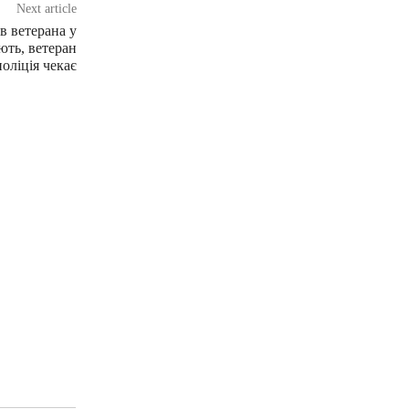
Next article
в ветерана у
ють, ветеран
поліція чекає