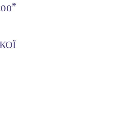
00”
КОЇ