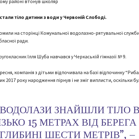
стали тіло дитини з води у Червоній Слободі.
омили на сторінці Комунальної водолазно-рятувальної служб
бласної ради.
угокласник Ілля Шуба навчався у Черкаській гімназії № 9.
ересня, компанія з дітьми відпочивала на базі відпочинку “Риб
ик 2017 року народження пірнув і не зміг виплисти, оскільки б
“ВОДОЛАЗИ ЗНАЙШЛИ ТІЛО 
ЗЬКО 15 МЕТРАХ ВІД БЕРЕГА
ГЛИБИНІ ШЕСТИ МЕТРІВ”, –