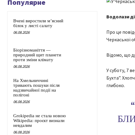
Популярне
Водолази ді
Вчені виростили м’ясний
білок у листі салату
Про це повід
06.08.2026
Черкаської о
Біорізноманіття —
Відомо, що др
природний щит планети
проти зміни клімату
06.08.2026
У суботу, 7 в
Бухта”. Хлопч
На Хмельниччині
глибоко.
тривають пошуки після
надзвичайної події на
полігоні
06.08.2026
БЛИ
Grokipedia не стала новою
Wikipedia: проєкт визнали
невдалим
06.08.2026