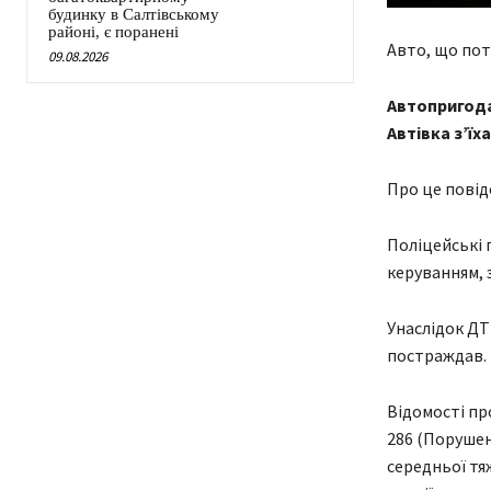
будинку в Салтівському
районі, є поранені
Авто, що по
09.08.2026
Автопригода
Автівка з’ї
Про це повід
Поліцейські 
керуванням, з
Унаслідок ДТ
постраждав.
Відомості про
286 (Порушен
середньої тя