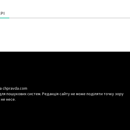
РІ
а chpravda.com
для пошукових систем. Редакція сайту не може поділяти точку зору
 не несе.