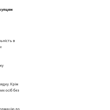
окупцям
льність в
и
ку
ядку. Крім
их осіб без
формацію до