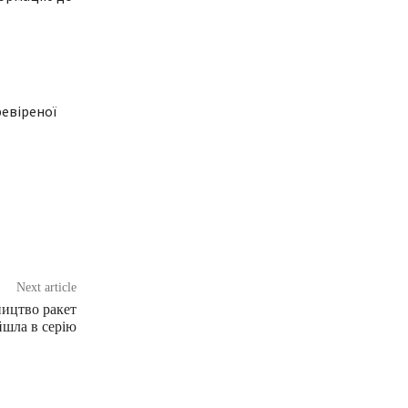
ревіреної
Next article
ицтво ракет
йшла в серію