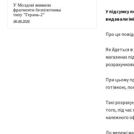
У Молдові виявили
фрагменти безпілотника
У підсумку п
типу "Герань-2"
видавали імі
06.08.2026
Про це повід
Як йдеться в
магазинах пі
розрахункови
При цьому пр
готівкою, по
Такі розраху
того, під ча
належного о
До мережі ма