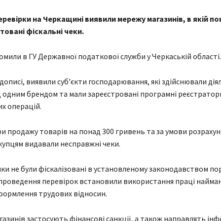
еревірки на Черкащині виявили мережу магазинів, в якій п
товані фіскальні чеки.
омили в ГУ Державної податкової служби у Черкаській області.
 дописі, виявили суб’єкти господарювання, які здійснювали дія
д одним брендом та мали зареєстровані програмні реєстратор
х операцій.
и продажу товарів на понад 300 гривень та за умови розрахун
купцям видавали несправжні чеки.
нки не були фіскалізовані в установленому законодавством пор
с проведення перевірок встановили використання праці найман
формлення трудових відносин.
газинів застосують фінансові санкції, а також направлять ін