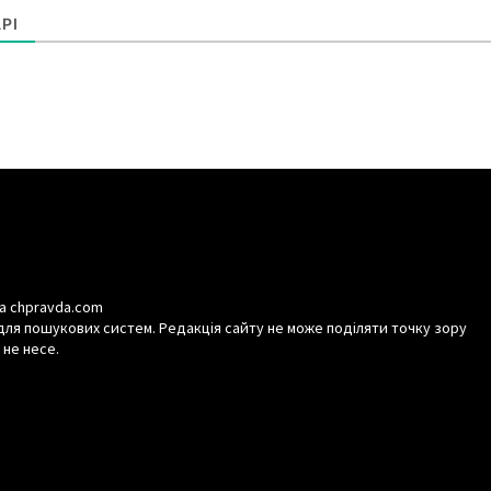
РІ
а chpravda.com
для пошукових систем. Редакція сайту не може поділяти точку зору
 не несе.