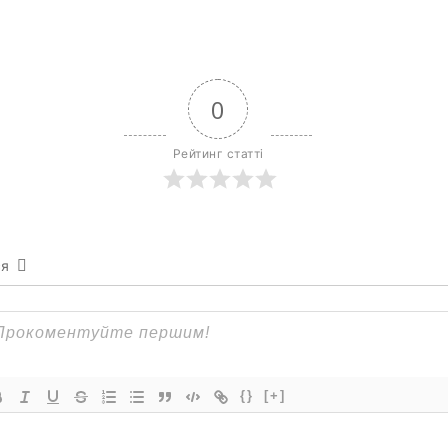
0
Рейтинг статті
ся
{}
[+]