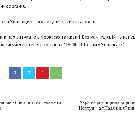
их органів.
о на Черкащині зросли ціни на яйця та овочі.
ни про ситуацію в Черкасах та країні. Без маніпуляцій та непе
Підписуйся на телеграм-канал “18000 | Шо там у Черкасах?”
оловік убив приятеля уламком
Україна розширила виробн
и
“Нептун”, а “Паляниця” ви