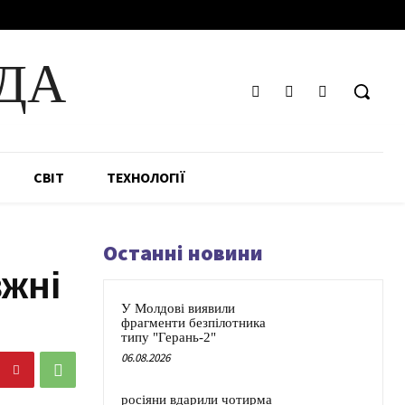
ДА
СВІТ
ТЕХНОЛОГІЇ
Останні новини
жні
У Молдові виявили
фрагменти безпілотника
типу "Герань-2"
06.08.2026
росіяни вдарили чотирма