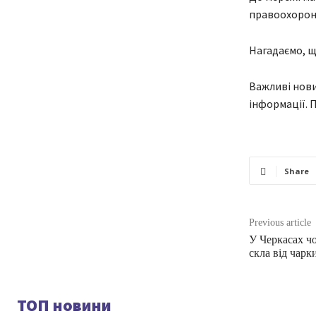
правоохоронн
Нагадаємо, щ
Важливі нови
інформації. 
Share
Previous article
У Черкасах ч
скла від чарк
ТОП новини