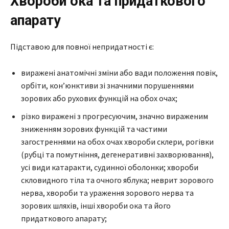
Хвороби ока та придаткового
апарату
Підставою для повної непридатності є:
виражені анатомічні зміни або вади положення повік,
орбіти, кон’юнктиви зі значними порушеннями
зорових або рухових функцій на обох очах;
різко виражені з прогресуючим, значно вираженим
зниженням зорових функцій та частими
загостреннями на обох очах хвороби склери, рогівки
(рубці та помутніння, дегенеративні захворювання),
усі види катаракти, судинної оболонки; хвороби
скловидного тіла та очного яблука; неврит зорового
нерва, хвороби та ураження зорового нерва та
зорових шляхів, інші хвороби ока та його
придаткового апарату;