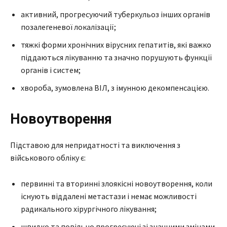
активний, прогресуючий туберкульоз інших органів
позалегеневої локалізації;
тяжкі форми хронічних вірусних гепатитів, які важко
піддаються лікуванню та значно порушують функції
органів і систем;
хвороба, зумовлена ВІЛ, з імунною декомпенсацією.
Новоутворення
Підставою для непридатності та виключення з
військового обліку є:
первинні та вторинні злоякісні новоутворення, коли
існують віддалені метастази і немає можливості
радикального хірургічного лікування;
швидко та повільно прогресуючі зі значними змінами