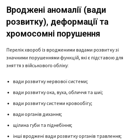
Вроджені аномалії (вади
розвитку), деформації та
хромосомні порушення
Перелік хвороб із вродженими вадами розвитку зі
значними порушеннями функцій, які є підставою для
зняття з військового обліку:
вади розвитку нервової системи;
вади розвитку ока, вуха, обличчя та шиї;
вади розвитку системи кровообігу;
вади органів дихання;
щілина губи та піднебіння;
інші вроджені вади розвитку органів травлення;