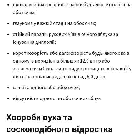
відшарування і розрив сітківки будь-якої етіології на
обох очах;
глаукома у важкій стадії на обох очах;
стійкий параліч рухових м’язів очного яблука за
існування диплопії;
короткозорість або далекозорість будь-якого ока в
одному із меридіанів більш як 12,0 дптр або
астигматизм будь-якого виду з різницею рефракції у
двох головних меридіанах понад 6,0 дптр;
сліпота одного або обох очей;
відсутність одного чи обох очних яблук.
Хвороби вуха та
соскоподібного відростка