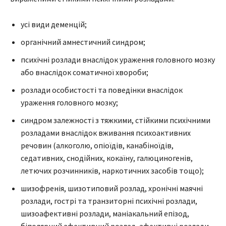
усі види деменцій;
органічний амнестичний синдром;
психічні розлади внаслідок ураження головного мозку
або внаслідок соматичної хвороби;
розлади особистості та поведінки внаслідок
ураження головного мозку;
синдром залежності з тяжкими, стійкими психічними
розладами внаслідок вживання психоактивних
речовин (алкоголю, опіоїдів, канабіноїдів,
седативних, снодійних, кокаїну, галюциногенів,
летючих розчинників, наркотичних засобів тощо);
шизофренія, шизотиповий розлад, хронічні маячні
розлади, гострі та транзиторні психічні розлади,
шизоафективні розлади, маніакальний епізод,
біполярний афективний розлад, афективні розлади