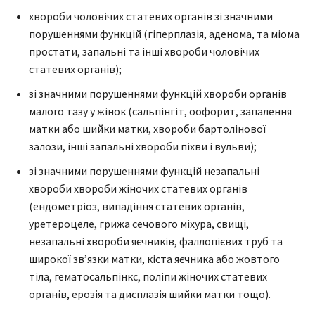
хвороби чоловічих статевих органів зі значними
порушеннями функцій (гіперплазія, аденома, та міома
простати, запальні та інші хвороби чоловічих
статевих органів);
зі значними порушеннями функцій хвороби органів
малого тазу у жінок (сальпінгіт, оофорит, запалення
матки або шийки матки, хвороби бартолінової
залози, інші запальні хвороби піхви і вульви);
зі значними порушеннями функцій незапальні
хвороби хвороби жіночих статевих органів
(ендометріоз, випадіння статевих органів,
уретероцеле, грижа сечового міхура, свищі,
незапальні хвороби яєчників, фаллопієвих труб та
широкої зв’язки матки, кіста яєчника або жовтого
тіла, гематосальпінкс, поліпи жіночих статевих
органів, ерозія та дисплазія шийки матки тощо).