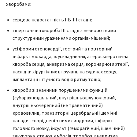
хворобами:
серцева недостатність IIБ-III стадії;
гіпертонічна хвороба III стадії з незворотними
структурними ураженнями органів-мішеней;
усі форми стенокардії, гострий та повторний
інфаркт міокарда, їх ускладнення, атеросклеротична
хвороба серця, аневризма серця, коронарної артерії,
наслідки хірургічних втручань на судинах серця,
імплантації штучного водія ритму тощо;
хвороби зі значними порушеннями функцій
(субарахноїдальний, внутрішньошлуночковий,
внутрішньочерепний (не травматичний)
крововилив, транзиторні церебральні ішемічні
напади і споріднені з ними синдроми, інфаркт
головного мозку, інсульт (геморагічний, ішемічний)
закупорка, стеноз, емболія, тромбоз, аневризма