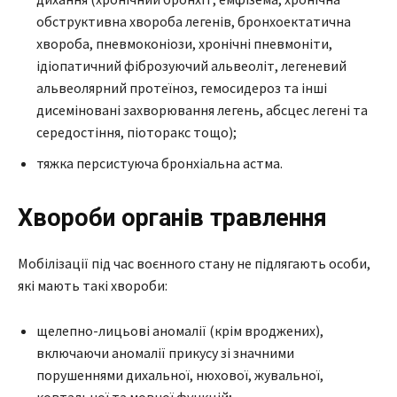
обструктивна хвороба легенів, бронхоектатична
хвороба, пневмоконіози, хронічні пневмоніти,
ідіопатичний фіброзуючий альвеоліт, легеневий
альвеолярний протеїноз, гемосидероз та інші
дисеміновані захворювання легень, абсцес легені та
середостіння, піоторакс тощо);
тяжка персистуюча бронхіальна астма.
Хвороби органів травлення
Мобілізації під час воєнного стану не підлягають особи,
які мають такі хвороби:
щелепно-лицьові аномалії (крім вроджених),
включаючи аномалії прикусу зі значними
порушеннями дихальної, нюхової, жувальної,
ковтальної та мовної функцій;