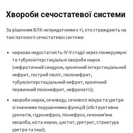
Хвороби сечостатевої системи
За рішенням ВЛК непридатними є ті, хто страждають на
такі патології сечостатевої системи:
ниркова недостатність IV-V стадії через гломерулярні
та тубулоінтерстиціальні хвороби нирок
(нефротичний синдром, хронічний інтерстиціальний
нефрит, гострий пієліт, пієлонефрит,
тубулоінтерстиціальний нефрит, хронічний
первинний пієлонефрит, нефропатії);
хвороби нирки, сечоводу, сечового міхура та уретри
зі значними порушеннями функцій (обструктивна
уропатія, гідронефроз, піонефроз, сечокам’яна
хвороба, кіста нирки, цистит, уретрит, стриктура
уретри та інші);