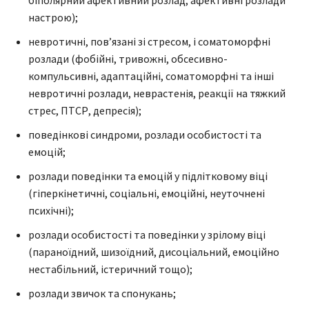
настрою);
невротичні, пов’язані зі стресом, і соматоморфні
розлади (фобійні, тривожні, обсесивно-
компульсивні, адаптаційні, соматоморфні та інші
невротичні розлади, неврастенія, реакції на тяжкий
стрес, ПТСР, депресія);
поведінкові синдроми, розлади особистості та
емоцій;
розлади поведінки та емоцій у підлітковому віці
(гіперкінетичні, соціальні, емоційні, неуточнені
психічні);
розлади особистості та поведінки у зрілому віці
(параноїдний, шизоїдний, дисоціальний, емоційно
нестабільний, істеричний тощо);
розлади звичок та спонукань;