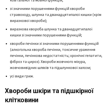
зі значними порушеннями функцій хвороби
стравоходу, шлунка та дванадцятипалої кишки (крім
виразкової хвороби);
виразкова хвороба шлунка та дванадцятипалої
кишки зі значними порушеннями функцій;
хвороби печінки зі значними порушеннями функцій
(алкогольна хвороба печінки, токсичне ураження
печінки, печінкова недостатність; хронічні гепатити,
фіброз та цироз). Хвороби жовчного міхура,
жовчовивідних шляхів та підшлункової залози;
усі види гриж.
Хвороби шкіри та підшкірної
клітковини