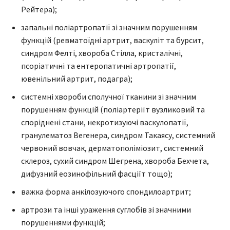
Рейтера);
запальні поліартропатії зі значним порушенням
функцій (ревматоїдні артрит, васкуліт та бурсит,
синдром Фелті, хвороба Стілла, кристалічні,
псоріатичні та ентеропатичні артропатії,
ювенільний артрит, подагра);
системні хвороби сполучної тканини зі значним
порушенням функцій (поліартеріїт вузликовий та
споріднені стани, некротизуючі васкулопатії,
гранулематоз Вегенера, синдром Такаясу, системний
червоний вовчак, дерматополіміозит, системний
склероз, сухий синдром Шегрена, хвороба Бехчета,
дифузний еозинофільний фасціїт тощо);
важка форма анкілозуючого спондилоартрит;
артрози та інші ураження суглобів зі значними
порушеннями функцій;