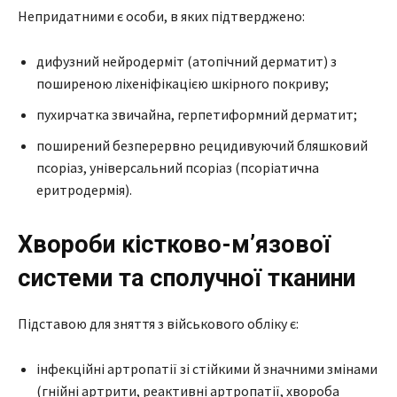
Непридатними є особи, в яких підтверджено:
дифузний нейродерміт (атопічний дерматит) з
поширеною ліхеніфікацією шкірного покриву;
пухирчатка звичайна, герпетиформний дерматит;
поширений безперервно рецидивуючий бляшковий
псоріаз, універсальний псоріаз (псоріатична
еритродермія).
Хвороби кістково-м’язової
системи та сполучної тканини
Підставою для зняття з військового обліку є:
інфекційні артропатії зі стійкими й значними змінами
(гнійні артрити, реактивні артропатії, хвороба