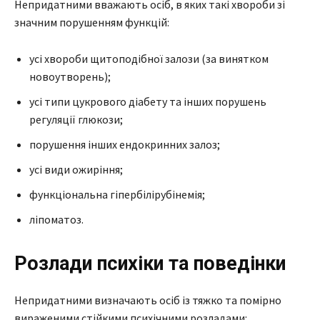
Непридатними вважають осіб, в яких такі хвороби зі
значним порушенням функцій:
усі хвороби щитоподібної залози (за винятком
новоутворень);
усі типи цукрового діабету та інших порушень
регуляції глюкози;
порушення інших ендокринних залоз;
усі види ожиріння;
функціональна гіпербілірубінемія;
ліпоматоз.
Розлади психіки та поведінки
Непридатними визначають осіб із тяжко та помірно
вираженими стійкими психічними розладами: