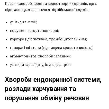
Перелік хвороб крові та кровотворних органів, що є
підставою для звільнення від військової служби:
усі види анемій;
порушення згортання крові;
пурпура (ідіопатична, тромбоцитопенічна);
геморагічні стани (підвищена кровоточивість);
агранулоцитоз, хвороби селезінки;
усі види саркоїдозу, імунодефіцити.
Хвороби ендокринної системи,
розлади харчування та
порушення обміну речовин