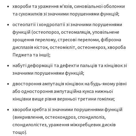
хвороби та ураження м’язів, синовіальної оболонки
та сухожилків зі значними порушеннями функцій;
остеопатії і хондропатії зі значними порушеннями
функцій (остеопороз, остеомаляція, уповільнене
зрощення перелому, стресові переломи, фіброзна
дисплазія кісток, остеомієліт, остеонекроз, хвороба
Педжета та інші);
набуті деформації та дефекти пальців та кінцівок зі
значними порушеннями функцій;
двостороння ампутація кінцівок на будь-якому рівні
або одностороння ампутаційна кукса нижньої
кінцівки вище рівня верхньої третини гомілки;
хвороби хребта зі значними порушеннями функцій
(викривлення, остеохондроз, спондилоліз,
спондилолістез, ураження міжхребцевих дисків
тощо).