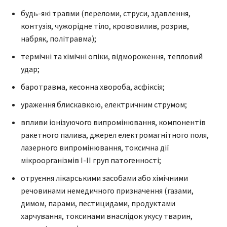
будь-які травми (переломи, струси, здавлення,
контузія, чужорідне тіло, крововилив, розрив,
набряк, політравма);
термічні та хімічні опіки, відмороження, тепловий
удар;
баротравма, кесонна хвороба, асфіксія;
ураження блискавкою, електричним струмом;
впливи іонізуючого випромінювання, компонентів
ракетного палива, джерел електромагнітного поля,
лазерного випромінювання, токсична дії
мікроорганізмів I-II груп патогенності;
отруєння лікарськими засобами або хімічними
речовинами немедичного призначення (газами,
димом, парами, пестицидами, продуктами
харчування, токсинами внаслідок укусу тварин,