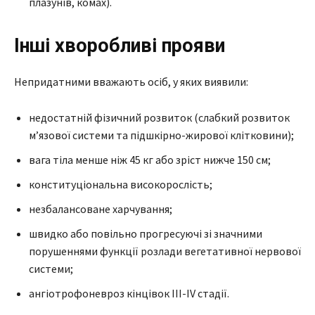
плазунів, комах).
Інші хворобливі прояви
Непридатними вважають осіб, у яких виявили:
недостатній фізичний розвиток (слабкий розвиток
м’язової системи та підшкірно-жирової клітковини);
вага тіла менше ніж 45 кг або зріст нижче 150 см;
конституціональна високорослість;
незбалансоване харчування;
швидко або повільно прогресуючі зі значними
порушеннями функції розлади вегетативної нервової
системи;
ангіотрофоневроз кінцівок III-IV стадії.