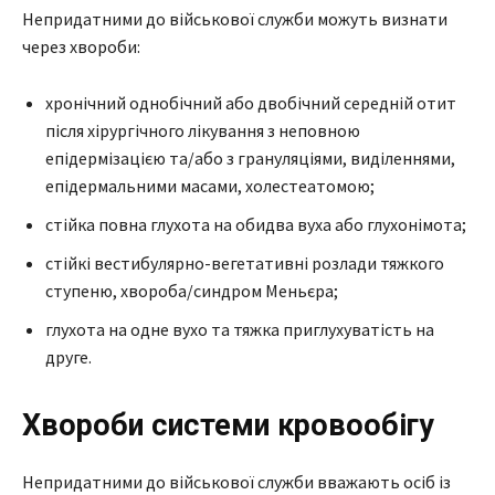
Непридатними до військової служби можуть визнати
через хвороби:
хронічний однобічний або двобічний середній отит
після хірургічного лікування з неповною
епідермізацією та/або з грануляціями, виділеннями,
епідермальними масами, холестеатомою;
стійка повна глухота на обидва вуха або глухонімота;
стійкі вестибулярно-вегетативні розлади тяжкого
ступеню, хвороба/синдром Меньєра;
глухота на одне вухо та тяжка приглухуватість на
друге.
Хвороби системи кровообігу
Непридатними до військової служби вважають осіб із