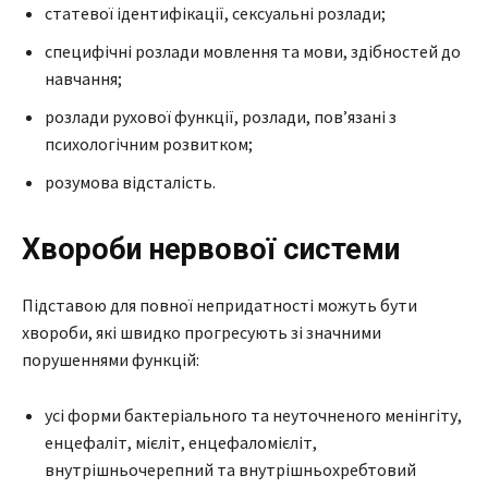
статевої ідентифікації, сексуальні розлади;
специфічні розлади мовлення та мови, здібностей до
навчання;
розлади рухової функції, розлади, пов’язані з
психологічним розвитком;
розумова відсталість.
Хвороби нервової системи
Підставою для повної непридатності можуть бути
хвороби, які швидко прогресують зі значними
порушеннями функцій:
усі форми бактеріального та неуточненого менінгіту,
енцефаліт, мієліт, енцефаломієліт,
внутрішньочерепний та внутрішньохребтовий