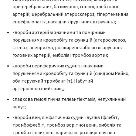
прецеребральних, базилярної, сонної, хребтової
артерій; церебральний атеросклероз, гіпертензивна
енцефалопатія, наслідки хірургічних втручань);
хвороби артерій зі значними та помірними
порушеннями кровообігу та функцій (атеросклероз,
стеноз, аневризма, розширення або розшарування
головних артерій, емболія і тромбоз аорти);
хвороби периферичних судин зі значними
порушеннями кровообігу та функцій (синдром Рейно,
облітеруючий тромбангіїт). Набутий
артеріовенозний свищ;
спадкова гемолітична телеангіектазія, непухлинний
невус;
хвороби вен, лімфатичних судин і вузлів (флебіт,
тромбофлебіт, тромбоз ворітної вени, емболія та
тромбоз інших вен; варикозне розширення вен