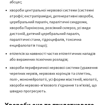
абсцес;
хвороби центральної нервової системи (системні
атрофії; екстрапірамідні, дегенеративні хвороби,
церебральний параліч, паралітичні синдроми,
хвороба Паркінсона, розсіяний склероз, усі види
дистоній, дитячий церебральний параліч,
паралітичні стани, гідроцефалія, токсична
енцефалопатія тощо);
епілепсія за наявності частих епілептичних нападів
або виражених психічних розладів;
хвороби периферичної нервової системи (ураження
черепних нервів, нервових корінців та сплетінь,
полі-, мононейропатії, усі форми міастеній, міопатії,
хвороби нервово-м’язового з’єднання та м’язів), що
швидко прогресують.