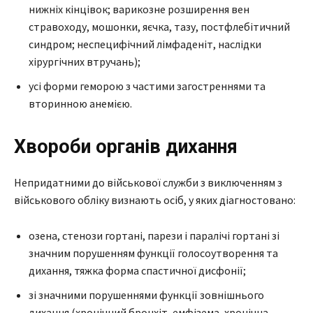
нижніх кінцівок; варикозне розширення вен
стравоходу, мошонки, яєчка, тазу, постфлебітичний
синдром; неспецифічний лімфаденіт, наслідки
хірургічних втручань);
усі форми геморою з частими загостреннями та
вторинною анемією.
Хвороби органів дихання
Непридатними до військової служби з виключенням з
військового обліку визнають осіб, у яких діагностовано:
озена, стенози гортані, парези і паралічі гортані зі
значним порушенням функції голосоутворення та
дихання, тяжка форма спастичної дисфонії;
зі значними порушеннями функції зовнішнього
дихання (хронічний бронхіт, емфізема, хронічна