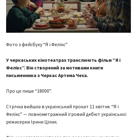
Фото з фейсбуку “Я і Фелікс”
У черкаських кінотеатрах транслюють фільм “Я і
Фелікс”. Він створений за мотивами книги
письменника з Черкас Артема Чеха.
Про це пише “18000”.
Стрічка вийшла в український прокат 11 квітня. “Я і
Фелікс” — повнометражний ігровий дебют української
режисерки Ірини Цілик.