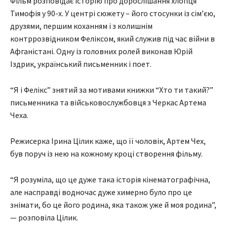
Фільм розповідає історію про дорослішання хлопця
Тимофія у 90-х. У центрі сюжету – його стосунки із сім’єю,
друзями, першим коханням і з колишнім
контррозвідником Феліксом, який служив під час війни в
Афганістані. Одну із головних ролей виконав Юрій
Іздрик, український письменник і поет.
“Я і Фелікс” знятий за мотивами книжки “Хто ти такий?”
письменника та військовослужбовця з Черкас Артема
Чеха.
Режисерка Ірина Цілик каже, що її чоловік, Артем Чех,
був поруч із нею на кожному кроці створення фільму.
“Я розуміла, що це дуже така історія кінематографічна,
але насправді водночас дуже химерно було про це
знімати, бо це його родина, яка також уже й моя родина”,
— розповіла Цілик.