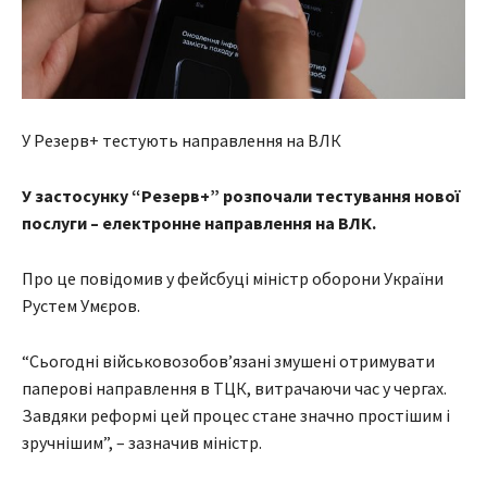
У Резерв+ тестують направлення на ВЛК
У застосунку “Резерв+” розпочали тестування нової
послуги – електронне направлення на ВЛК.
Про це повідомив у фейсбуці міністр оборони України
Рустем Умєров.
“Сьогодні військовозобов’язані змушені отримувати
паперові направлення в ТЦК, витрачаючи час у чергах.
Завдяки реформі цей процес стане значно простішим і
зручнішим”, – зазначив міністр.