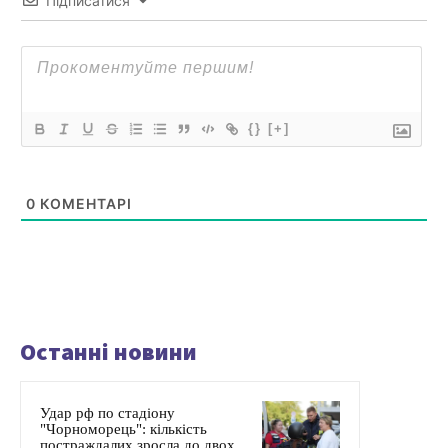
Підписатися
{}
[+]
0
КОМЕНТАРІ
Останні новини
Удар рф по стадіону
"Чорноморець": кількість
постраждалих зросла до двох