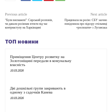
Previous article
Next article
“Були виснажені”: Сирський розповів,
Працювала на росію: СБУ заочно
чи давали росіянам втекти під час
повідомила про підозру очільниці
контрнаступу на Харківщині
«роспошти» з Луганська
ТОП новини
Приміщення Центру розвитку на
Золотоніщині передали в комунальну
власність
10.03.2026
Дві дошкільні групи закривають в
одному з садочків Канева
10.03.2026