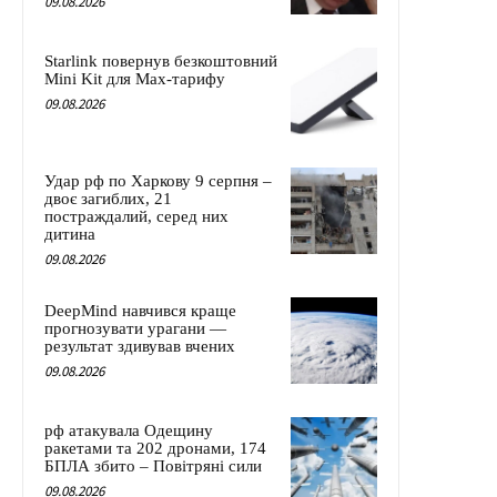
09.08.2026
Starlink повернув безкоштовний
Mini Kit для Max-тарифу
09.08.2026
Удар рф по Харкову 9 серпня –
двоє загиблих, 21
постраждалий, серед них
дитина
09.08.2026
DeepMind навчився краще
прогнозувати урагани —
результат здивував вчених
09.08.2026
рф атакувала Одещину
ракетами та 202 дронами, 174
БПЛА збито – Повітряні сили
09.08.2026