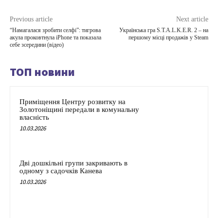
Previous article
Next article
“Намагалася зробити селфі”: тигрова
Українська гра S.T.A.L.K.E.R. 2 – на
акула проковтнула iPhone та показала
першому місці продажів у Steam
себе зсередини (відео)
ТОП новини
Приміщення Центру розвитку на
Золотоніщині передали в комунальну
власність
10.03.2026
Дві дошкільні групи закривають в
одному з садочків Канева
10.03.2026