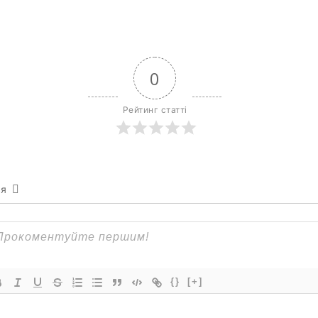
0
Рейтинг статті
ся
{}
[+]