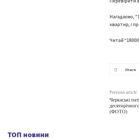
Перевірити а
Нагадаємо, “
квартир, і п
Читай “18000
Share
Previous article
Черкаські па
десятирічного
(ФОТО)
ТОП новини