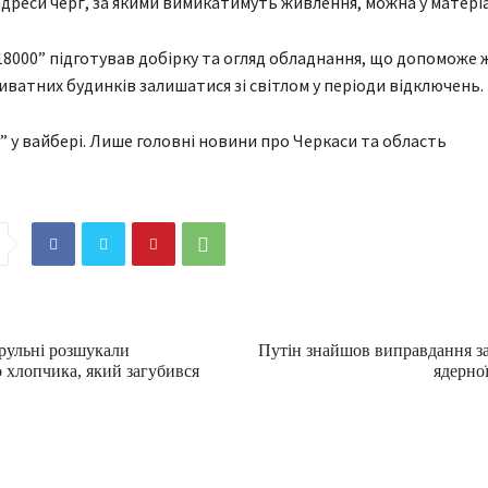
дреси черг, за якими вимикатимуть живлення, можна у матеріал
18000” підготував добірку та огляд обладнання, що допоможе 
риватних будинків залишатися зі світлом у періоди відключень.
” у вайбері. Лише головні новини про Черкаси та область
трульні розшукали
Путін знайшов виправдання з
 хлопчика, який загубився
ядерної