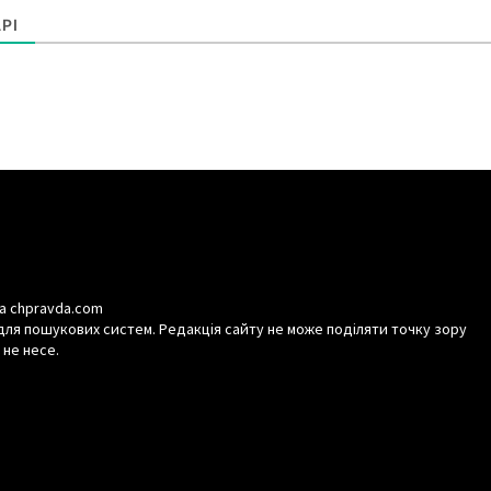
РІ
а chpravda.com
для пошукових систем. Редакція сайту не може поділяти точку зору
 не несе.