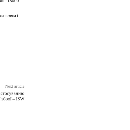
і “18000″.
жителям і
Next article
астосуванню
 зброї – ISW