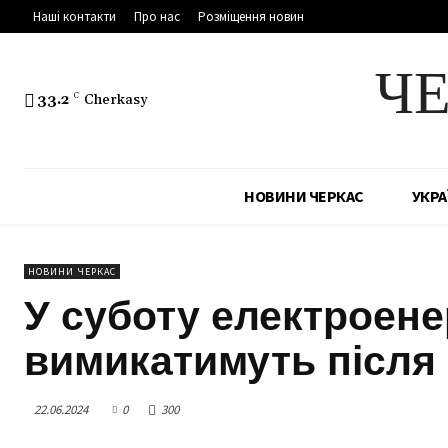
Наші контакти
Про нас
Розміщення новин
Ч
33.2
C
Cherkasy
НОВИНИ ЧЕРКАС
УКРА
НОВИНИ ЧЕРКАС
У суботу електроене
вимикатимуть після 
22.06.2024
0
300