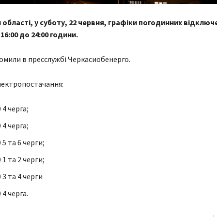
 області, у суботу, 22 червня, графіки погодинних відключ
16:00 до 24:00 години.
омили в пресслужбі Черкасиобенерго.
лектропостачання:
 4 черга;
 4 черга;
 5 та 6 черги;
 1 та 2 черги;
 3 та 4 черги
 4 черга.