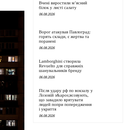
Вчені виростили м’ясний
білок у листі салату
06.08.2026
Ворог атакував Павлоград:
горять склади, є жертва та
поранені
06.08.2026
Lamborghini створила
Revuelto для справжніх
шанувальників бренду
06.08.2026
Після удару рф по вокзалу у
Лозовій з&apos;ясовують,
що завадило врятувати
людей попри попередження
і укриття
06.08.2026