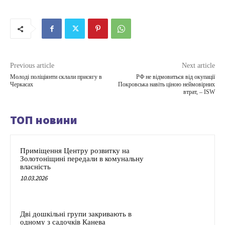
Previous article
Next article
Молоді поліціянти склали присягу в
РФ не відмовиться від окупації
Черкасах
Покровська навіть ціною неймовірних
втрат, – ISW
ТОП новини
Приміщення Центру розвитку на
Золотоніщині передали в комунальну
власність
10.03.2026
Дві дошкільні групи закривають в
одному з садочків Канева