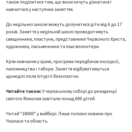
також поділитися тим, що вони хочуть дізнатися і
навчитися у наступних заняттях.
До недільної школи можуть долучитися діти від 6 до 17
років. Заняття у недільній школі проводитимуть
священники, пластуни, представники Червоного Хреста,
художники, письменники та інші волонтери.
Крім навчання у храмі, програма передбачає екскурсії,
паломництва і табори. Заняття відбуватимуться
щонеділі після літургії безоплатно.
Читайте також:
У черкаському соборі до резиденції
святого Миколая завітали понад 600 дітей.
Читай “18000” у вайбері. Лише головні новини про
Черкаси та область.