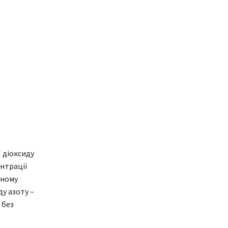
 діоксиду
ентрації
дному
у азоту –
 без