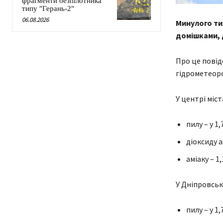
фрагменти безпілотника
типу "Герань-2"
06.08.2026
Минулого ти
домішками, 
Про це повід
гідрометеоро
У центрі міс
пилу – у 1,
діоксиду а
аміаку – 1
У Дніпровськ
пилу – у 1,