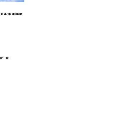
е пиловими
и по: