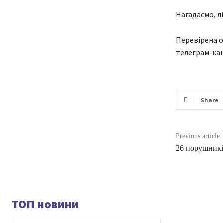
Нагадаємо, л
Перевірена о
телеграм-кан
Share
Previous article
26 порушників
ТОП новини