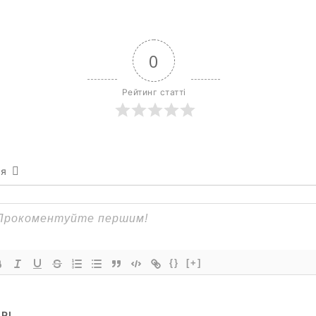
0
Рейтинг статті
ся
{}
[+]
РІ