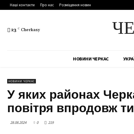
Наші контакти
Про нас
Розміщення новин
Ч
23
C
Cherkasy
НОВИНИ ЧЕРКАС
УКРА
НОВИНИ ЧЕРКАС
У яких районах Черк
повітря впродовж т
28.08.2024
0
219