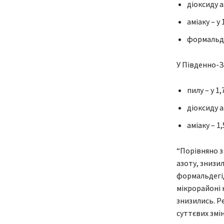
діоксиду а
аміаку – у 
формальде
У Південно-З
пилу – у 1,
діоксиду а
аміаку – 1
“Порівняно з
азоту, знизи
формальдегід
мікрорайоні 
знизились. Р
суттєвих змін