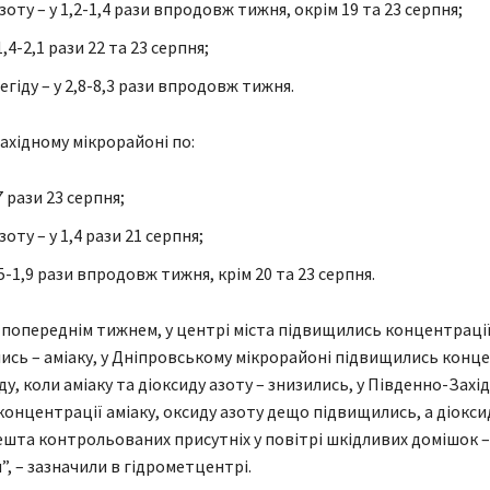
зоту – у 1,2-1,4 рази впродовж тижня, окрім 19 та 23 серпня;
1,4-2,1 рази 22 та 23 серпня;
гіду – у 2,8-8,3 рази впродовж тижня.
ахідному мікрорайоні по:
7 рази 23 серпня;
зоту – у 1,4 рази 21 серпня;
,5-1,9 рази впродовж тижня, крім 20 та 23 серпня.
 попереднім тижнем, у центрі міста підвищились концентрації
лись – аміаку, у Дніпровському мікрорайоні підвищились конц
у, коли аміаку та діоксиду азоту – знизились, у Південно-Захі
концентрації аміаку, оксиду азоту дещо підвищились, а діоксид
ешта контрольованих присутніх у повітрі шкідливих домішок –
”, – зазначили в гідрометцентрі.