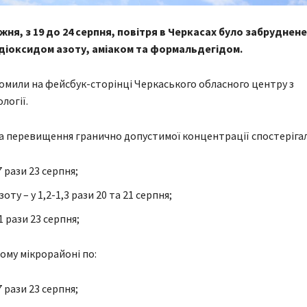
жня, з 19 до 24 серпня, повітря в Черкасах було забруднен
діоксидом азоту, аміаком та формальдегідом.
омили на фейсбук-сторінці Черкаського обласного центру з
логії.
та перевищення гранично допустимої концентрації спостерігал
7 рази 23 серпня;
зоту – у 1,2-1,3 рази 20 та 21 серпня;
,1 рази 23 серпня;
ому мікрорайоні по:
7 рази 23 серпня;