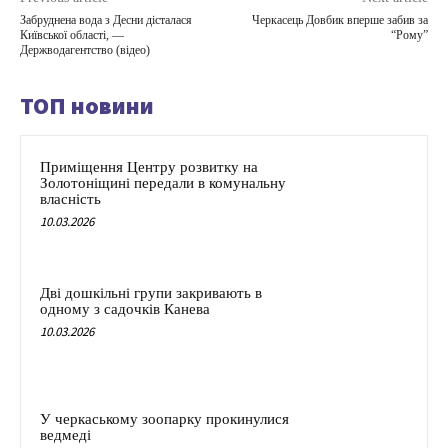
Забруднена вода з Десни дісталася
Черкасець Довбик вперше забив за
Київської області, —
“Рому”
Держводагентство (відео)
ТОП новини
Приміщення Центру розвитку на
Золотоніщині передали в комунальну
власність
10.03.2026
Дві дошкільні групи закривають в
одному з садочків Канева
10.03.2026
У черкаському зоопарку прокинулися
ведмеді