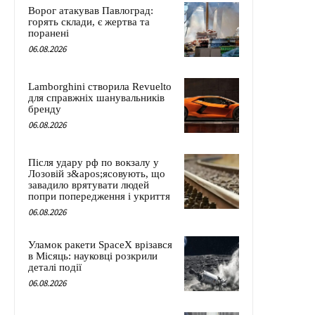
Ворог атакував Павлоград:
горять склади, є жертва та
поранені
06.08.2026
Lamborghini створила Revuelto
для справжніх шанувальників
бренду
06.08.2026
Після удару рф по вокзалу у
Лозовій з&apos;ясовують, що
завадило врятувати людей
попри попередження і укриття
06.08.2026
Уламок ракети SpaceX врізався
в Місяць: науковці розкрили
деталі події
06.08.2026