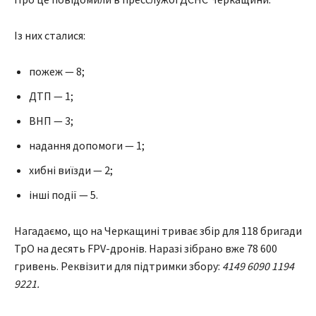
Із них сталися:
пожеж — 8;
ДТП — 1;
ВНП — 3;
надання допомоги — 1;
хибні виїзди — 2;
інші події — 5.
Нагадаємо, що на Черкащині триває збір для 118 бригади
ТрО на десять FPV-дронів. Наразі зібрано вже 78 600
гривень. Реквізити для підтримки збору:
4149 6090 1194
9221.