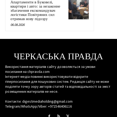
Апартаменти в Буковелі,
квартири і авто: за незаконне
збагачення екскомандувач
логістики Повітряних сил
отримав нову підозру
06.08.2026
ЧЕРКАСЬКА ПРАВДА
Використання матеріалів сайту дозволяється за умови
посилання на chpravda.com
Інтернет-медіа повинні використовувати відкрите
гіперпосилання для пошукових систем. Редакція сайту не може
поділяти точку зору авторів статей та відповідальності за зміст
розміщенних матеріалів не несе.
Контакти: digestmediaholding@gmail.com
Telegram/WhatsApp/Viber: +972546406116