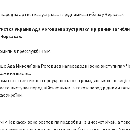
истка України Ада Роговцева зустрілася з рідними загибли
 Черкасах.
омили в пресслужбі ЧМР.
що Ада Миколаївна Роговцев напередодні вона виступила у Че
оже на щастя».
дома своєю активною проукраїнською громадянською позицією
асто виступає перед військовими, а також перед рідними заги
ах України.
ічі у Черкасах вона розповіла подробиці із цих зустрічей, а так
огадами про своє життя, про свою роботу у театрі і кіно. А ще 