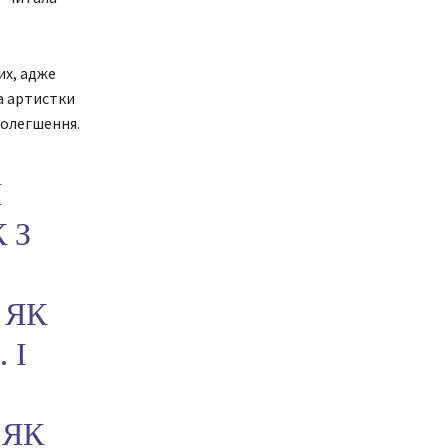
их, адже
ва артистки
полегшення.
І
 З
 ЯК
 І
 ЯК