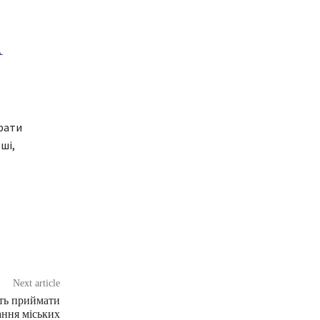
О
А
трати
ші,
Next article
ть приймати
ання міських