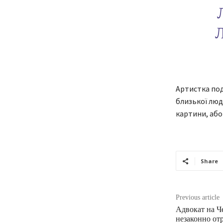
Артистка под
близької люди
картини, або
Share
Previous article
Адвокат на Ч
незаконно от