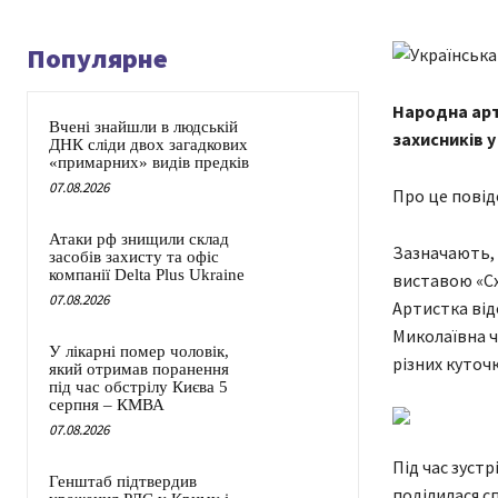
Популярне
Народна арт
Вчені знайшли в людській
захисників у
ДНК сліди двох загадкових
«примарних» видів предків
07.08.2026
Про це повід
Атаки рф знищили склад
Зазначають, 
засобів захисту та офіс
компанії Delta Plus Ukraine
виставою «Сх
07.08.2026
Артистка ві
Миколаївна ч
У лікарні помер чоловік,
різних куточк
який отримав поранення
під час обстрілу Києва 5
серпня – КМВА
07.08.2026
Під час зустр
Генштаб підтвердив
поділилася сп