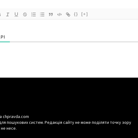
{}
[+]
РІ
а chpravda.com
для пошукових систем. Редакція сайту не може поділяти точку зору
 не несе.