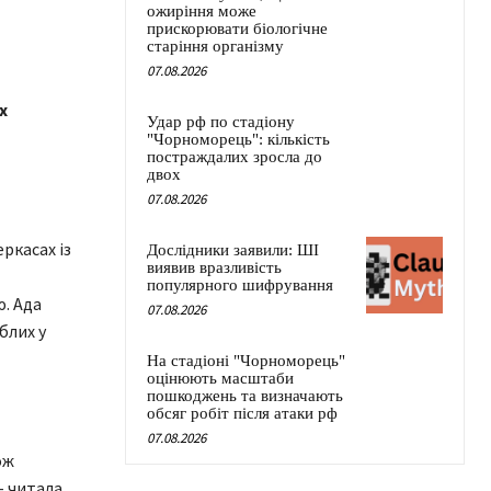
ожиріння може
прискорювати біологічне
старіння організму
07.08.2026
х
Удар рф по стадіону
"Чорноморець": кількість
постраждалих зросла до
двох
07.08.2026
ркасах із
Дослідники заявили: ШІ
виявив вразливість
популярного шифрування
. Ада
07.08.2026
блих у
На стадіоні "Чорноморець"
оцінюють масштаби
пошкоджень та визначають
обсяг робіт після атаки рф
07.08.2026
ож
– читала