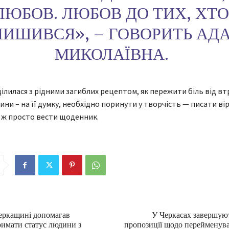
ЛЮБОВ. ЛЮБОВ ДО ТИХ, ХТ
ЛИШИВСЯ», – ГОВОРИТЬ АД
МИКОЛАЇВНА.
ілилася з рідними загиблих рецептом, як пережити біль від в
ни – на її думку, необхідно поринути у творчість — писати вір
 ж просто вести щоденник.
еркащині допомагав
У Черкасах завершую
римати статус людини з
пропозиції щодо перейменув