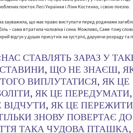
люблених поеток Лесі Українки і Ліни Костенко, і свою поезію.
а зауважила, що має право виступати перед родинами загибл
 біль – сама втратила чоловіка і сина. Можливо, Саме тому сло
рий відгук у душах присутніх на зустрічі, даруючи розраду та 
«НАС СТАВЛЯТЬ ЗАРАЗ У ТАК
СТАВИНИ, ЩО НЕ ЗНАЄШ, ЯК
ТОГО ВИПЛУТАТИСЯ, ЯК ЦЕ
ОЛІТИ, ЯК ЦЕ ПЕРЕДУМАТИ,
 ВІДЧУТИ, ЯК ЦЕ ПЕРЕЖИТИ.
ТІЛЬКИ ЗНОВУ ПОВЕРТАЄ ДО
ТТЯ ТАКА ЧУДОВА ПТАШКА,