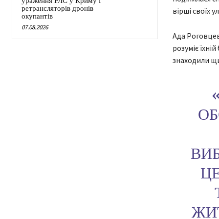
ураження РЛС у Криму і
ретрансляторів дронів
вірші своїх у
окупантів
07.08.2026
Ада Роговцев
розуміє їхній
знаходили щи
ОБ
ВИБ
ЦЕ
ЖИ