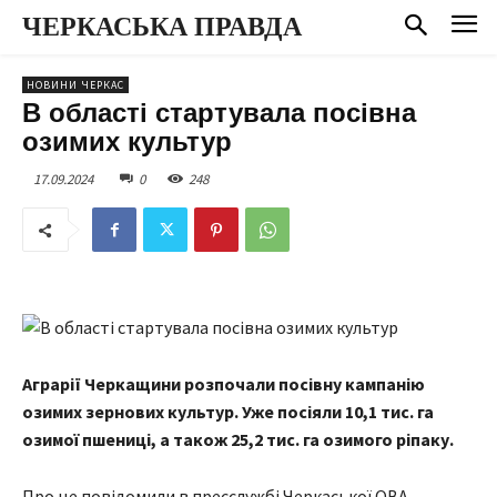
ЧЕРКАСЬКА ПРАВДА
НОВИНИ ЧЕРКАС
В області стартувала посівна
озимих культур
17.09.2024
0
248
Аграрії Черкащини розпочали посівну кампанію
озимих зернових культур. Уже посіяли 10,1 тис. га
озимої пшениці, а також 25,2 тис. га озимого ріпаку.
Про це повідомили в пресслужбі Черкаської ОВА.