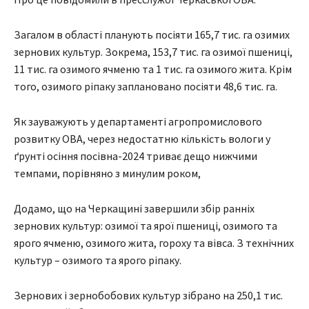
Загалом в області планують посіяти 165,7 тис. га озимих
зернових культур. Зокрема, 153,7 тис. га озимої пшениці,
11 тис. га озимого ячменю та 1 тис. га озимого жита. Крім
того, озимого ріпаку заплановано посіяти 48,6 тис. га.
Як зауважують у департаменті агропромислового
розвитку ОВА, через недостатню кількість вологи у
ґрунті осіння посівна-2024 триває дещо нижчими
темпами, порівняно з минулим роком,
Додамо, що на Черкащині завершили збір ранніх
зернових культур: озимої та ярої пшениці, озимого та
ярого ячменю, озимого жита, гороху та вівса. З технічних
культур – озимого та ярого ріпаку.
Зернових і зернобобових культур зібрано на 250,1 тис.