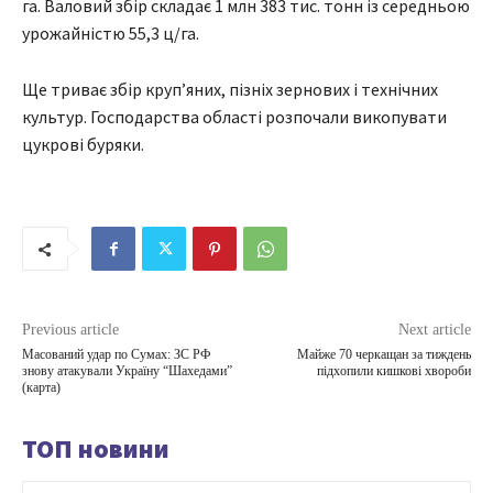
га. Валовий збір складає 1 млн 383 тис. тонн із середньою
урожайністю 55,3 ц/га.
Ще триває збір круп’яних, пізніх зернових і технічних
культур. Господарства області розпочали викопувати
цукрові буряки.
Previous article
Next article
Масований удар по Сумах: ЗС РФ
Майже 70 черкащан за тиждень
знову атакували Україну “Шахедами”
підхопили кишкові хвороби
(карта)
ТОП новини