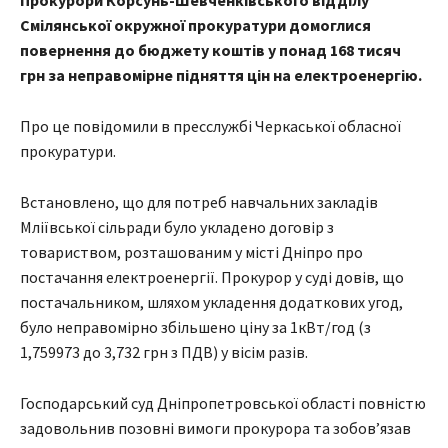
Прокурори Корсунь-Шевченківського відділу
Смілянської окружної прокуратури домоглися
повернення до бюджету коштів у понад 168 тисяч
грн за неправомірне підняття цін на електроенергію.
Про це повідомили в пресслужбі Черкаської обласної
прокуратури.
Встановлено, що для потреб навчальних закладів
Мліївської сільради було укладено договір з
товариством, розташованим у місті Дніпро про
постачання електроенергії. Прокурор у суді довів, що
постачальником, шляхом укладення додаткових угод,
було неправомірно збільшено ціну за 1кВт/год (з
1,759973 до 3,732 грн з ПДВ) у вісім разів.
Господарський суд Дніпропетровської області повністю
задовольнив позовні вимоги прокурора та зобов’язав