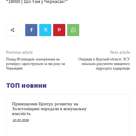
“18000 | Шо там у Черкасах?”
Previous article
Next article
Понад 60 випадків захворювань на
Операція в Курській області: ЗСУ
ротавірус зареєстрували за пів року на
показали документи знищеного
Черкащині
підрозділу кадировців
ТОП новини
Приміщення Центру розвитку на
Золотоніщині передали в комунальну
власність
10.03.2026