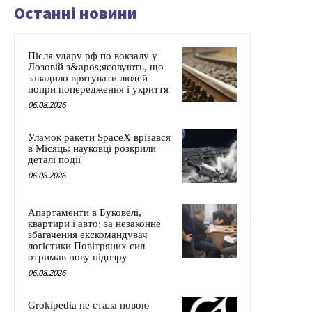
Останні новини
Після удару рф по вокзалу у
Лозовій з&apos;ясовують, що
завадило врятувати людей
попри попередження і укриття
06.08.2026
Уламок ракети SpaceX врізався
в Місяць: науковці розкрили
деталі події
06.08.2026
Апартаменти в Буковелі,
квартири і авто: за незаконне
збагачення екскомандувач
логістики Повітряних сил
отримав нову підозру
06.08.2026
Grokipedia не стала новою