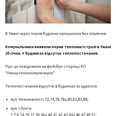
В Умані через порив будинки залишилися без опалення
Комунальники виявили порив тепломагістралі в Умані
20 січня. У будинках відсутнє теплопостачання.
Про це повідомили на фейсбук-сторінці КП
“Уманьтеплокомуненерго”.
Теплопостачання відсутнє в будинках за адресою:
вул. Незалежності 72,74,78,78а,80,82,83,86;
вул. І.Гонти
2,7,8,24,29,31,36,36а,40,41,42,43,43а,46,47,49,51;