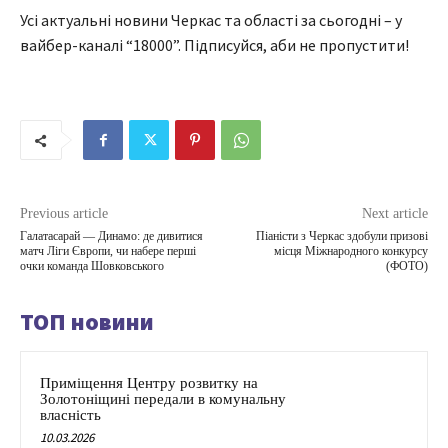
Усі актуальні новини Черкас та області за сьогодні – у
вайбер-каналі “18000”. Підписуйся, аби не пропустити!
Previous article
Next article
Галатасарай — Динамо: де дивитися
Піаністи з Черкас здобули призові
матч Ліги Європи, чи набере перші
місця Міжнародного конкурсу
очки команда Шовковського
(ФОТО)
ТОП новини
Приміщення Центру розвитку на
Золотоніщині передали в комунальну
власність
10.03.2026