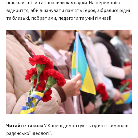
поклали квіти та запалили лампадки. На церемонію
відкриття, аби вшанувати пам’ять Героя, зібралися рідні
та близькі, побратими, педагоги та учні гімназії.
Читайте також:
У Каневі демонтують один із символів
радянської ідеології.