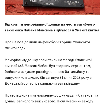
Відкриття меморіальної дошки на честь загиблого
захисника Чабана Максима відбулося в Умані 5 квітня.
Про це повідомили на фейсбук-сторінці Уманської
міської ради.
Меморіальну дошку розмістили на фасаді Уманської
гімназії №8. Максим Чабан був старшим сержантом,
бойовим медиком розвідувального батальйону та
випускником школи. Він загинув 31 січня 2023 року в
Донецькій області, захищаючи Батьківщину.
Право відкрити меморіальну дошку надали батькові та
доньці загиблого військового. Після учасники заходу