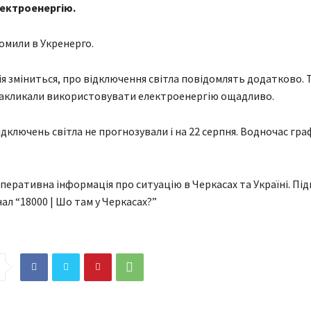
ектроенергію.
омили в Укренерго.
я зміниться, про відключення світла повідомлять додатково. 
закликали використовувати електроенергію ощадливо.
дключень світла не прогнозували і на 22 серпня. Водночас граф
перативна інформація про ситуацію в Черкасах та Україні. Під
ал “18000 | Шо там у Черкасах?”