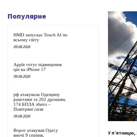
Популярне
HMD запускає Touch AI по
всьому світу
09.08.2026
Apple готує підвищення
цін на iPhone 17
09.08.2026
рф атакувала Одещину
ракетами та 202 дронами,
174 БПЛА збито –
Повітряні сили
09.08.2026
Ворог атакував Одесу
У п’ятницю, 
вночі 9 серпня,