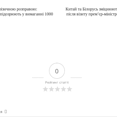
ізичною розправою:
Китай та Білорусь зміцнюю
підозрюють у вимаганні 1000
після візиту прем’єр-мініст
0
Рейтинг статті
ся