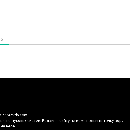
РІ
а chpravda.com
для пошукових систем. Редакція сайту не може поділяти точку зору
 не несе.