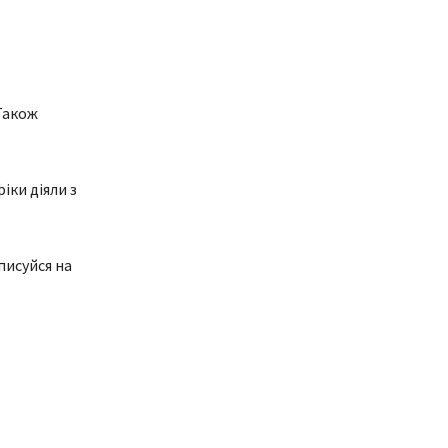
Також
іки діяли з
писуйся на