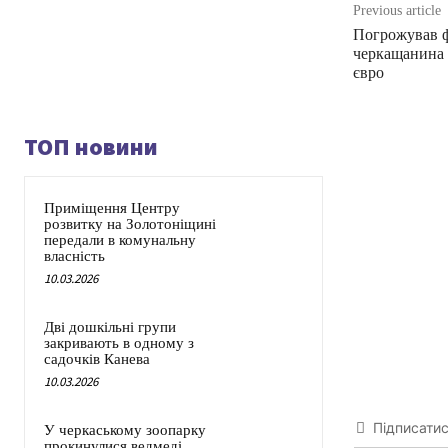
Previous article
Погрожував ф
черкащанина 
євро
ТОП новини
Приміщення Центру
розвитку на Золотоніщині
передали в комунальну
власність
10.03.2026
Дві дошкільні групи
закривають в одному з
садочків Канева
10.03.2026
Підписати
У черкаському зоопарку
прокинулися ведмеді