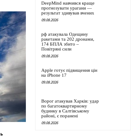
DeepMind навчився краще
прогнозувати урагани —
результат здивував вчених
09.08.2026
рф атакувала Одещину
ракетами та 202 дронами,
174 БПЛА збито –
Повітряні сили
09.08.2026
Apple готує підвищення цін
на iPhone 17
09.08.2026
Ворог атакував Харків: удар
по багатоквартирному
будинку в Салтівському
районі, є поранені
09.08.2026
ть