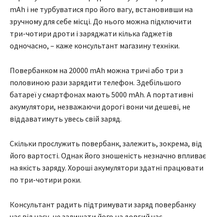
mAh і не турбуватися про його вагу, встановивши на
зручному для себе місці. До нього можна підключити
три-чотири дроти і заряджати кілька ґаджетів
одночасно, – каже консультант магазину техніки.
Повербанком на 20000 mAh можна тричі або три з
половиною рази зарядити телефон. Здебільшого
батареї у смартфонах мають 5000 mAh. А портативні
акумулятори, незважаючи дорогі вони чи дешеві, не
віддаватимуть увесь свій заряд.
Скільки прослужить повербанк, залежить, зокрема, від
його вартості. Однак його зношеність незначно впливає
на якість заряду. Хороші акумулятори здатні працювати
по три-чотири роки.
Консультант радить підтримувати заряд повербанку
час від часу, не залишати його на довгий час