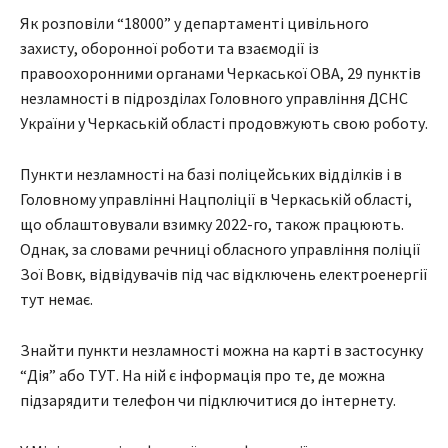
Як розповіли “18000” у департаменті цивільного
захисту, оборонної роботи та взаємодії із
правоохоронними органами Черкаської ОВА, 29 пунктів
незламності в підрозділах Головного управління ДСНС
України у Черкаській області продовжують свою роботу.
Пункти незламності на базі поліцейських відділків і в
Головному управлінні Нацполіції в Черкаській області,
що облаштовували взимку 2022-го, також працюють.
Однак, за словами речниці обласного управління поліції
Зої Вовк, відвідувачів під час відключень електроенергії
тут немає.
Знайти пункти незламності можна на карті в застосунку
“Дія” або ТУТ. На ній є інформація про те, де можна
підзарядити телефон чи підключитися до інтернету.