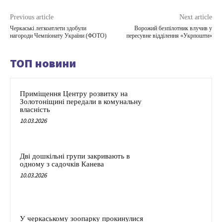
Previous article
Next article
Черкаські легкоатлети здобули
Ворожий безпілотник влучив у
нагороди Чемпіонату України (ФОТО)
пересувне відділення «Укрпошти»
ТОП новини
Приміщення Центру розвитку на
Золотоніщині передали в комунальну
власність
10.03.2026
Дві дошкільні групи закривають в
одному з садочків Канева
10.03.2026
У черкаському зоопарку прокинулися