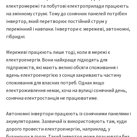
електромережі та побутові електроприлади працюють
на змінному струмі. Тому до сонячних панелей потрібен
інвертор, який перетворює постійний струм у
перемінний і навпаки. Інвертори є: мережеві, автономні,
гібридні.
Мережеві працюють лише тоді, коли в мережі є
електроенергія. Вони найкраще підходять для
підприємств, які мають великі обсяги споживання і
вдень електроенергією з сонця закривають частину
споживання для власних потреб. Однак якщо
електроживлення немає, хоча на вулиці сонячний день,
сонячна електростанція не працюватиме.
Автономні інвертори працюють із сонячними панелями і
акумуляторами. Зазвичай їх використовують там, куди
дорого провести електроенергію, наприклад, у
будиночок в горах. Такий інвертор може працювати без