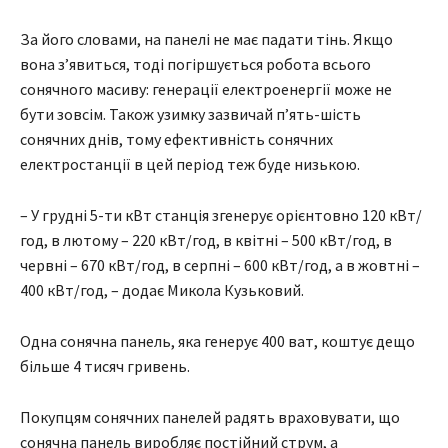
За його словами, на панелі не має падати тінь. Якщо
вона з’явиться, тоді погіршується робота всього
сонячного масиву: генерації електроенергії може не
бути зовсім. Також узимку зазвичай п’ять-шість
сонячних днів, тому ефективність сонячних
електростанції в цей період теж буде низькою.
– У грудні 5-ти кВт станція згенерує орієнтовно 120 кВт/
год, в лютому – 220 кВт/год, в квітні – 500 кВт/год, в
червні – 670 кВт/год, в серпні – 600 кВт/год, а в жовтні –
400 кВт/год, – додає Микола Кузьковий.
Одна сонячна панель, яка генерує 400 ват, коштує дещо
більше 4 тисяч гривень.
Покупцям сонячних панелей радять враховувати, що
сонячна панель виробляє постійний струм, а