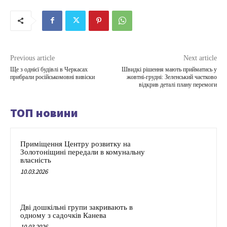
Previous article
Next article
Ще з однієї будівлі в Черкасах
Швидкі рішення мають прийматись у
прибрали російськомовні вивіски
жовтні-грудні: Зеленський частково
відкрив деталі плану перемоги
ТОП новини
Приміщення Центру розвитку на
Золотоніщині передали в комунальну
власність
10.03.2026
Дві дошкільні групи закривають в
одному з садочків Канева
10.03.2026