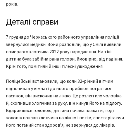
років.
Деталі справи
7 грудня до Черкаського районного управління поліції
звернулися медики. Вони розповіли, що у Смілі виявили
померлого хлопчика 2022 року народження. На тілі
дитина була забійна рана голови, ймовірно, від падіння.
Крім того, помітили й інші тілесні ушкодження.
Поліцейські встановили, що коли 32-річний вітчим
відпочивав у кімнаті до нього прийшов погратися
пасинок, він вискочив на ліжко. Це розлютило чоловіка
й, схопивши хлопчика за руку, він кинув його на підлогу.
Вдарившись головою, дитина почала плакати, тоді
чоловік поклав хлопчика на ліжко і потім, спостерігаючи
його поганий стан здоров’я, не звернувся до лікарів.