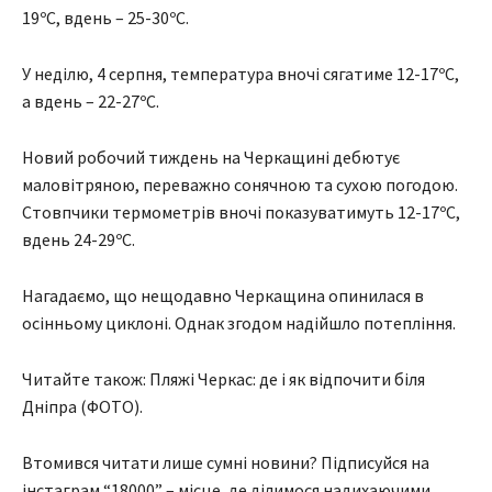
19ºС, вдень – 25-30ºС.
У неділю, 4 серпня, температура вночі сягатиме 12-17ºС,
а вдень – 22-27ºС.
Новий робочий тиждень на Черкащині дебютує
маловітряною, переважно сонячною та сухою погодою.
Стовпчики термометрів вночі показуватимуть 12-17ºС,
вдень 24-29ºС.
Нагадаємо, що нещодавно Черкащина опинилася в
осінньому циклоні. Однак згодом надійшло потепління.
Читайте також: Пляжі Черкас: де і як відпочити біля
Дніпра (ФОТО).
Втомився читати лише сумні новини? Підписуйся на
інстаграм “18000” – місце, де ділимося надихаючими