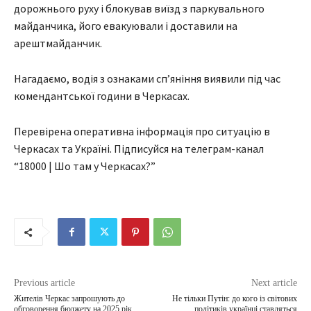
дорожнього руху і блокував виїзд з паркувального
майданчика, його евакуювали і доставили на
арештмайданчик.
Нагадаємо, водія з ознаками сп’яніння виявили під час
комендантської години в Черкасах.
Перевірена оперативна інформація про ситуацію в
Черкасах та Україні. Підписуйся на телеграм-канал
“18000 | Шо там у Черкасах?”
Previous article
Next article
Жителів Черкас запрошують до
Не тільки Путін: до кого із світових
обговорення бюджету на 2025 рік
політиків українці ставляться