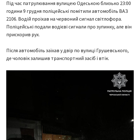
Під час патрулювання вулицею Одеською близько 23:00
години 9 грудня поліцейські помітили автомобіль ВАЗ
2106. Водій проїхав на червоний сигнал світлофора.
Поліцейські подали водієві сигнали про зупинку, але він
прискорив рух.
Після автомобіль заїхав у двір по вулиці Грушевського,
де чоловік залишив транспортний засіб і втік.