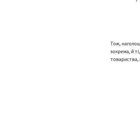
Тож, наголош
зокрема, й т
товариства, 