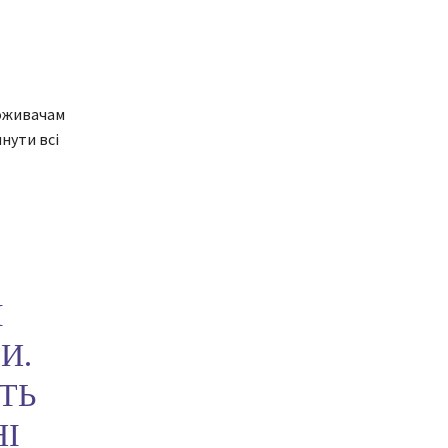
поживачам
нути всі
І
И.
ТЬ
НІ