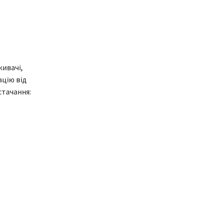
живачі,
ацію від
стачання: