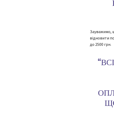
Зауважимо, щ
відновити по
до 2500 грн.
“ВС
ОПЛ
Щ