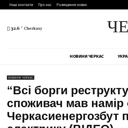
Наші контакти
Про нас
Розміщення новин
Ч
32.6
C
Cherkasy
НОВИНИ ЧЕРКАС
УКРА
НОВИНИ ЧЕРКАС
“Всі борги реструкт
споживач мав намір 
Черкасиенергозбут п