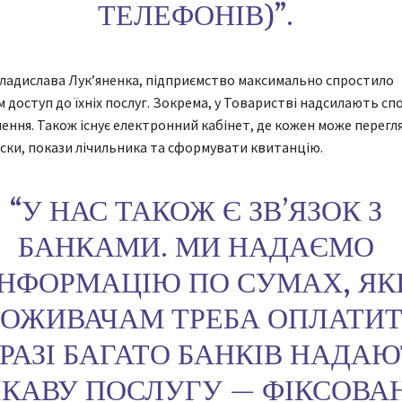
ТЕЛЕФОНІВ)”.
ладислава Лук’яненка, підприємство максимально спростило
 доступ до їхніх послуг. Зокрема, у Товаристві надсилають с
ення. Також існує електронний кабінет, де кожен може перегля
ски, покази лічильника та сформувати квитанцію.
“У НАС ТАКОЖ Є ЗВʼЯЗОК З
БАНКАМИ. МИ НАДАЄМО
ІНФОРМАЦІЮ ПО СУМАХ, ЯК
ОЖИВАЧАМ ТРЕБА ОПЛАТИТ
РАЗІ БАГАТО БАНКІВ НАДАЮ
ІКАВУ ПОСЛУГУ — ФІКСОВА