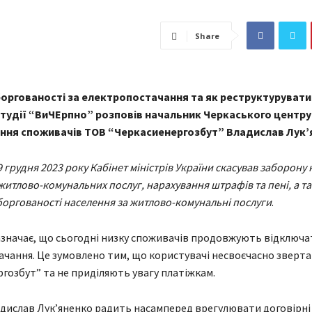
Share
боргованості за електропостачання та як реструктурувати 
 студії “ВиЧЕрпно” розповів начальник Черкаського центру
ння споживачів ТОВ “Черкасиенергозбут” Владислав Лукʼ
 грудня 2023 року Кабінет міністрів України скасував заборону 
итлово-комунальних послуг, нарахування штрафів та пені, а т
боргованості населення за житлово-комунальні послуги
.
значає, що сьогодні низку споживачів продовжують відключа
чання. Це зумовлено тим, що користувачі несвоєчасно зверт
гозбут” та не приділяють увагу платіжкам.
дислав Лукʼяненко радить насамперед врегулювати договірні