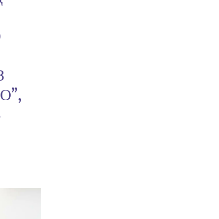
О
З
О”,
В