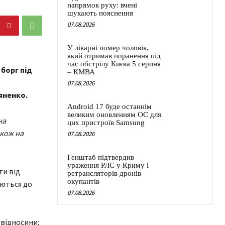
напрямок руху: вчені
шукають пояснення
07.08.2026
У лікарні помер чоловік,
який отримав поранення під
час обстрілу Києва 5 серпня
борг під
– КМВА
07.08.2026
яненко.
Android 17 буде останнім
великим оновленням ОС для
на
цих пристроїв Samsung
акож на
07.08.2026
Генштаб підтвердив
ураження РЛС у Криму і
ти від
ретрансляторів дронів
окупантів
аються до
07.08.2026
 відносини: