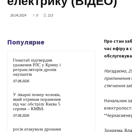
електрику (ВІДЕО)
26.04.2024
0
213
Популярне
Про стан за
час ефіру в
обслуговува
Генштаб підтвердив
ураження РЛС у Криму і
ретрансляторів дронів
Нагадаємо, 29
окупантів
припинення ж
07.08.2026
стягнення за
У лікарні помер чоловік,
який отримав поранення
Начальник за
під час обстрілу Києва 5
електропоста
серпня – КМВА
“Черкасиенер
07.08.2026
росія атакувала дронами
Зокрема, Вла