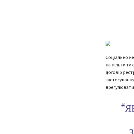
Соціально не
на пільги та
договір рест
застосування
врегулювати 
“Я