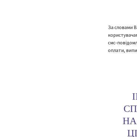
За словами В
користувачам
смс-повідомл
оплати, випи
СП
НА
Ц