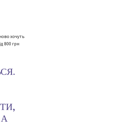
ново хочуть
д 800 грн
СЯ.
ТИ,
 А