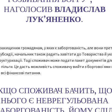
НАГОЛОСИВ
ВЛАДИСЛАВ
ЛУКʼЯНЕНКО
.
захищеним громадянам, у яких є заборгованість, але вони пр
 субсидії, начальник також радить завітати до Товариства й ук
руктуризації. Тоді споживач може подати пакет документів дл
 пільги. Це дасть можливість споживачу вийти з боргової ями 
всі фінансові питання.
КЩО СПОЖИВАЧ БАЧИТЬ, ЩО
НЬОГО Є НЕВРЕГУЛЬОВАНА
ЗАБОРГОВАНІСТЬ, ЙОМУ СЛІ