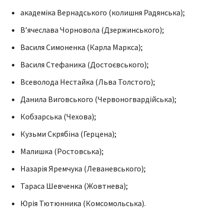
академіка Вернадського (колишня Радянська);
В’ячеслава Чорновола (Дзержинського);
Василя Симоненка (Карла Маркса);
Василя Стефаника (Достоєвського);
Всеволода Нестайка (Льва Толстого);
Данила Виговського (Червоногвардійська);
Кобзарська (Чехова);
Кузьми Скрябіна (Герцена);
Малишка (Ростовська);
Назарія Яремчука (Леваневського);
Тараса Шевченка (Жовтнева);
Юрія Тютюнника (Комсомольська).