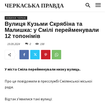
ЧЕРКАСЬКА ПРАВДА
НОВИНИ ЧЕРКАС
Вулиця Кузьми Скрябіна та
Малишка: у Смілі перейменували
12 топонімів
19.09.2024
0
198
У міста Сміла перейменували низку вулиць.
Про це повідомили в пресслужбі Смілянської міської
ради.
Відтак з’явилися такі вулиці: