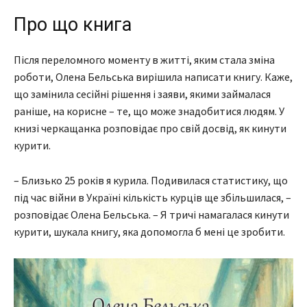
Про що книга
Після переломного моменту в житті, яким стала зміна
роботи, Олена Бельська вирішила написати книгу. Каже,
що замінила сесійні рішення і заяви, якими займалася
раніше, на корисне – те, що може знадобитися людям. У
книзі черкащанка розповідає про свій досвід, як кинути
курити.
– Близько 25 років я курила. Подивилася статистику, що
під час війни в Україні кількість курців ще збільшилася, –
розповідає Олена Бельська. – Я тричі намагалася кинути
курити, шукала книгу, яка допомогла б мені це зробити.