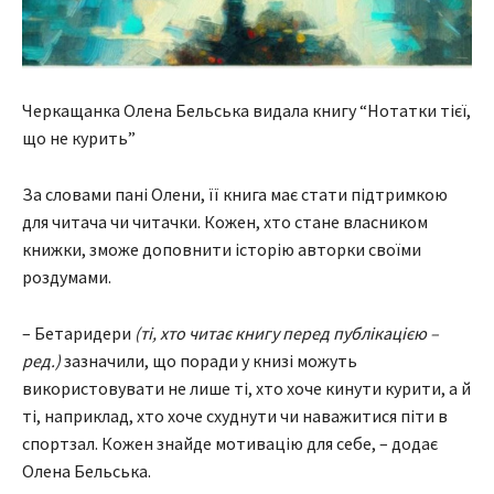
Черкащанка Олена Бельська видала книгу “Нотатки тієї,
що не курить”
За словами пані Олени, її книга має стати підтримкою
для читача чи читачки. Кожен, хто стане власником
книжки, зможе доповнити історію авторки своїми
роздумами.
– Бетаридери
(ті, хто читає книгу перед публікацією –
ред.)
зазначили, що поради у книзі можуть
використовувати не лише ті, хто хоче кинути курити, а й
ті, наприклад, хто хоче схуднути чи наважитися піти в
спортзал. Кожен знайде мотивацію для себе, – додає
Олена Бельська.