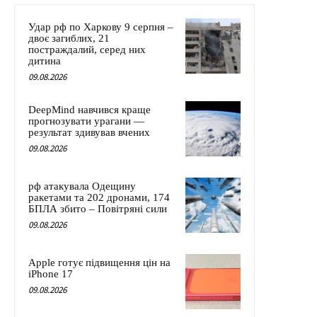
Удар рф по Харкову 9 серпня –
двоє загиблих, 21
постраждалий, серед них
дитина
09.08.2026
DeepMind навчився краще
прогнозувати урагани —
результат здивував вчених
09.08.2026
рф атакувала Одещину
ракетами та 202 дронами, 174
БПЛА збито – Повітряні сили
09.08.2026
Apple готує підвищення цін на
iPhone 17
09.08.2026