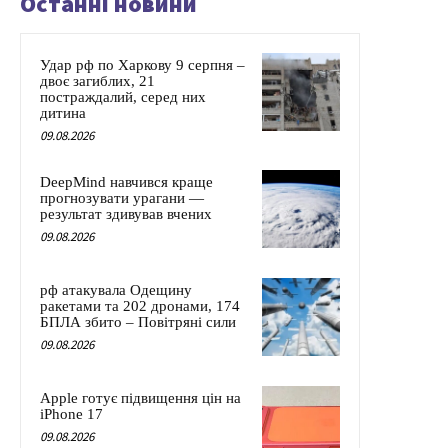
Останні новини
Удар рф по Харкову 9 серпня –
двоє загиблих, 21
постраждалий, серед них
дитина
09.08.2026
DeepMind навчився краще
прогнозувати урагани —
результат здивував вчених
09.08.2026
рф атакувала Одещину
ракетами та 202 дронами, 174
БПЛА збито – Повітряні сили
09.08.2026
Apple готує підвищення цін на
iPhone 17
09.08.2026