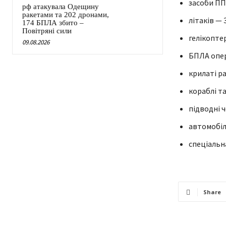
засоби ППО
рф атакувала Одещину
ракетами та 202 дронами,
літаків — 
174 БПЛА збито –
Повітряні сили
гелікоптер
09.08.2026
БПЛА опер
крилаті ра
кораблі та
підводні ч
автомобіл
спеціальна
Share