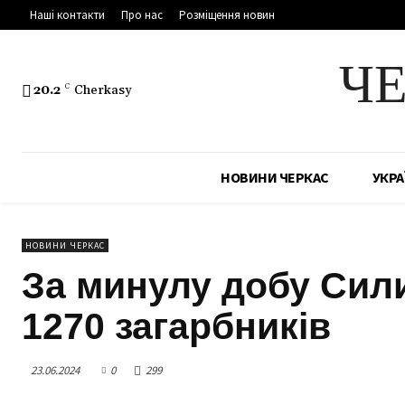
Наші контакти
Про нас
Розміщення новин
Ч
20.2
C
Cherkasy
НОВИНИ ЧЕРКАС
УКРА
НОВИНИ ЧЕРКАС
За минулу добу Сил
1270 загарбників
23.06.2024
0
299