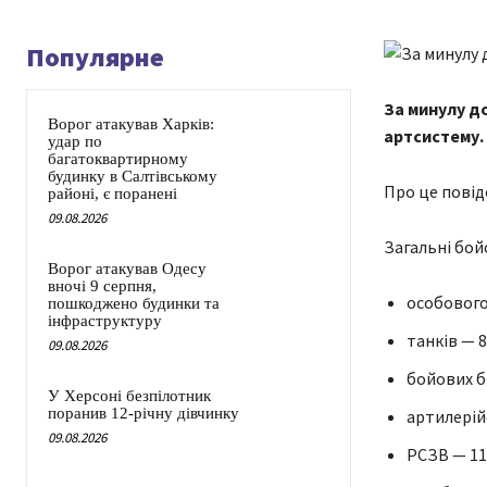
Популярне
За минулу до
Ворог атакував Харків:
артсистему.
удар по
багатоквартирному
будинку в Салтівському
Про це повід
районі, є поранені
09.08.2026
Загальні бой
Ворог атакував Одесу
вночі 9 серпня,
особового 
пошкоджено будинки та
інфраструктуру
танків — 8
09.08.2026
бойових б
У Херсоні безпілотник
поранив 12-річну дівчинку
артилерійс
09.08.2026
РСЗВ — 110