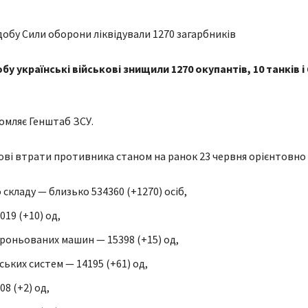
бу українські військові знищили 1270 окупантів, 10 танків і 
омляє Генштаб ЗСУ.
ові втрати противника станом на ранок 23 червня орієнтовно 
складу — близько 534360 (+1270) осіб,
019 (+10) од,
роньованих машин — 15398 (+15) од,
ьких систем — 14195 (+61) од,
8 (+2) од,