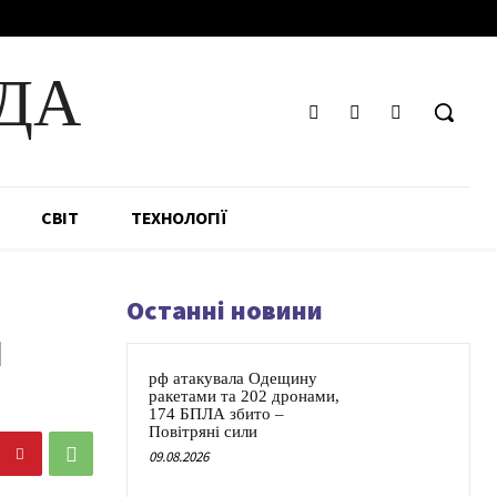
ДА
СВІТ
ТЕХНОЛОГІЇ
Останні новини
и
рф атакувала Одещину
ракетами та 202 дронами,
174 БПЛА збито –
Повітряні сили
09.08.2026