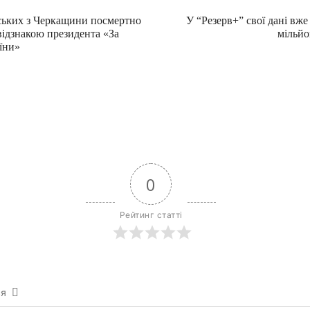
ських з Черкащини посмертно
У “Резерв+” свої дані вже
відзнакою президента «За
мільйо
їни»
0
Рейтинг статті
ся