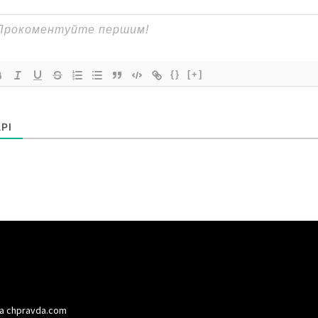
{}
[+]
РІ
а chpravda.com