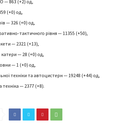
 — 863 (+2) од,
359 (+0) од,
ів — 326 (+0) од,
ативно-тактичного рівня — 11355 (+50),
кети — 2321 (+13),
 катери — 28 (+0) од,
овни — 1 (+0) од,
ьної техніки та автоцистерн — 19248 (+44) од,
 техніка — 2377 (+8).