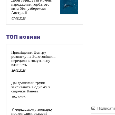
Дрон зафіксував момент
народження горбатого
кита біля узбережжя
Австралії
07.08.2026
ТОП новини
Приміщення Центру
розвитку на Золотоніщині
передали в комунальну
власність
10.03.2026
Дві дошкільні групи
закривають в одному з
садочків Канева
10.03.2026
Підписати
У черкаському зоопарку
прокинулися ведмеді