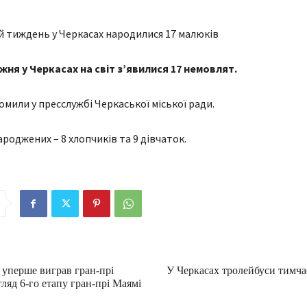
ня у Черкасах на світ зʼявилися 17 немовлят.
омили у пресслужбі Черкаської міської ради.
роджених – 8 хлопчиків та 9 дівчаток.
 уперше виграв гран-прі
У Черкасах тролейбуси тимча
ляд 6-го етапу гран-прі Маямі