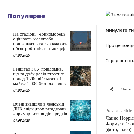
Популярне
Минулого тиж
На стадіоні "Чорноморець"
оцінюють масштаби
пошкоджень та визначають
Про це повід
обсяг робіт після атаки рф
07.08.2026
Серед новона
Генштаб ЗСУ повідомив,
що за добу росія втратила
понад 1 200 військових і
майже 1 600 безпілотників
Share
07.08.2026
Вчені знайшли в людській
ДНК сліди двох загадкових
Previous article
«примарних» видів предків
Ландо Норріс
07.08.2026
Формули 1: ог
(фото, відео)