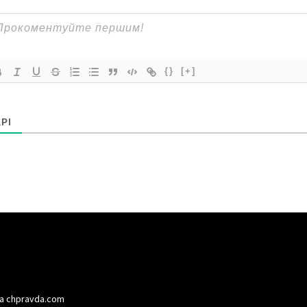
{}
[+]
РІ
а chpravda.com