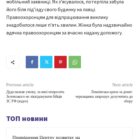
мобільний заявниці. Як з’ясувалося, потерпіла забула
його біля під’їзду свого будинку на лавці.
Правоохоронцям для відпрацювання виклику
знадобилося лише п’ять хвилин. Жінка була надзвичайно
вдячна правоохоронцям за вчасно надану допомогу.
Previous article
Next article
Дуда назвав умову, за якої попросить
Лемківська криза за донат:
Зеленського не ліквідовувати бійців
черкащанка запрошує долучитись до
ЗС РФ (відео)
збору
ТОП новини
Приміщення Центру розвитку на