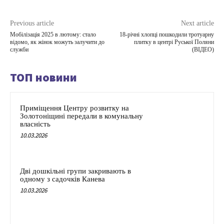
Previous article
Next article
Мобілізація 2025 в лютому: стало
18-річні хлопці пошкодили тротуарну
відомо, як жінок можуть залучити до
плитку в центрі Руської Поляни
служби
(ВІДЕО)
ТОП новини
Приміщення Центру розвитку на
Золотоніщині передали в комунальну
власність
10.03.2026
Дві дошкільні групи закривають в
одному з садочків Канева
10.03.2026