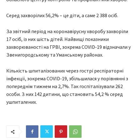
Серед захворілих 56,2% – це діти, а саме 2 388 осіб.
За звітний період на коронавірусну хворобу захворіли
17 осіб, із них шість дітей. Найвищі показники
захворюваності на ГРВІ, зокрема COVID-19 відзначали у
Звенигородському та Уманському районах.
Кількість шпиталізованих через гострі респіраторні
інфекції, зокрема COVID-19, збільшилася у порівнянні з
попереднім тижнем на 2,7%. Так госпіталізували 262
особи. З них 142 дитини, що становить 54,2 % серед
ушпиталених.