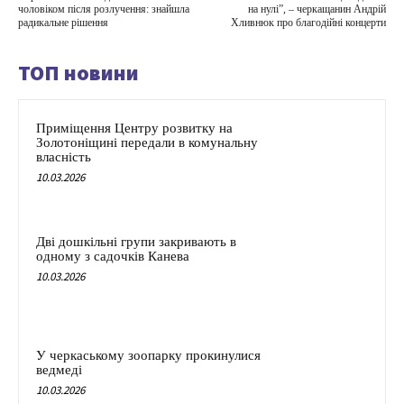
чоловіком після розлучення: знайшла
на нулі”, – черкащанин Андрій
радикальне рішення
Хливнюк про благодійні концерти
ТОП новини
Приміщення Центру розвитку на
Золотоніщині передали в комунальну
власність
10.03.2026
Дві дошкільні групи закривають в
одному з садочків Канева
10.03.2026
У черкаському зоопарку прокинулися
ведмеді
10.03.2026