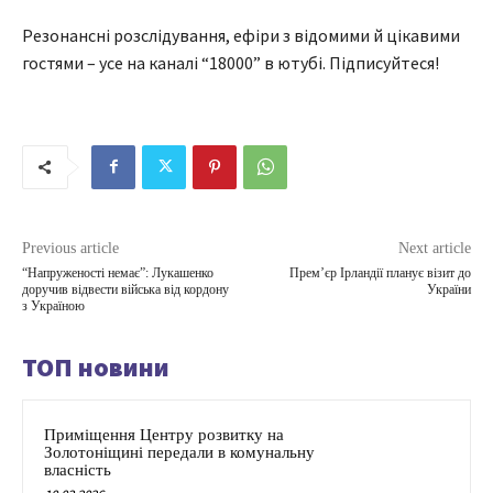
Резонансні розслідування, ефіри з відомими й цікавими
гостями – усе на каналі “18000” в ютубі. Підписуйтеся!
Previous article
Next article
“Напруженості немає”: Лукашенко
Прем’єр Ірландії планує візит до
доручив відвести війська від кордону
України
з Україною
ТОП новини
Приміщення Центру розвитку на
Золотоніщині передали в комунальну
власність