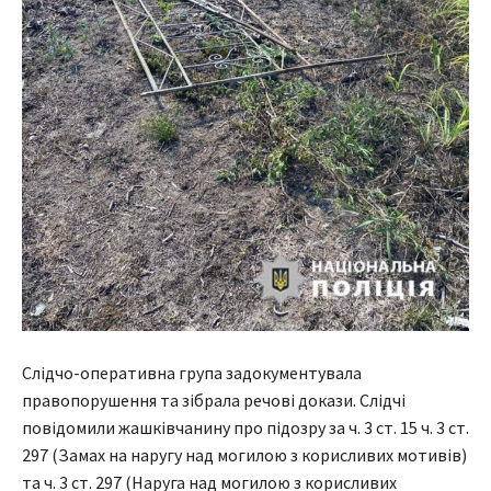
Слідчо-оперативна група задокументувала
правопорушення та зібрала речові докази. Слідчі
повідомили жашківчанину про підозру за ч. 3 ст. 15 ч. 3 ст.
297 (Замах на наругу над могилою з корисливих мотивів)
та ч. 3 ст. 297 (Наруга над могилою з корисливих