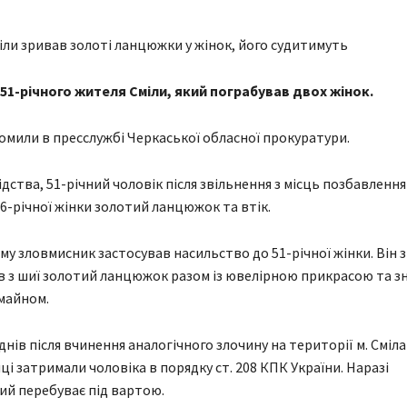
51-річного жителя Сміли, який пограбував двох жінок.
омили в пресслужбі Черкаської обласної прокуратури.
дства, 51-річний чоловік після звільнення з місць позбавлення
86-річної жінки золотий ланцюжок та втік.
му зловмисник застосував насильство до 51-річної жінки. Він з
ав з шиї золотий ланцюжок разом із ювелірною прикрасою та зн
майном.
днів після вчинення аналогічного злочину на території м. Сміла
і затримали чоловіка в порядку ст. 208 КПК України. Наразі
й перебуває під вартою.