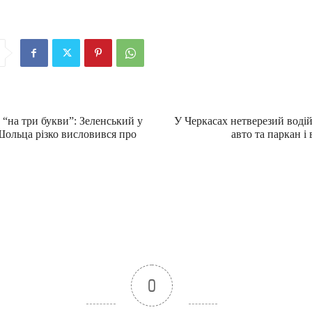
“на три букви”: Зеленський у
У Черкасах нетверезий водій 
Шольца різко висловився про
авто та паркан і
0