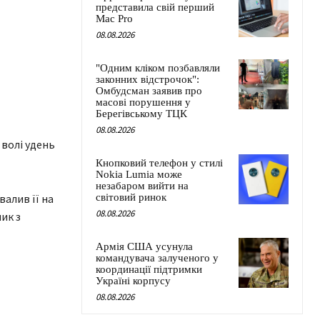
представила свій перший
Mac Pro
08.08.2026
"Одним кліком позбавляли
законних відстрочок":
Омбудсман заявив про
масові порушення у
Берегівському ТЦК
08.08.2026
 волі удень
Кнопковий телефон у стилі
Nokia Lumia може
незабаром вийти на
валив її на
світовий ринок
08.08.2026
ик з
Армія США усунула
командувача залученого у
координації підтримки
Україні корпусу
08.08.2026