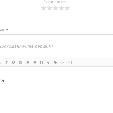
Рейтинг статті
ся
{}
[+]
РІ