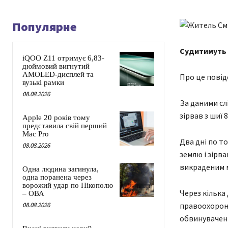
Популярне
Судитимуть 
iQOO Z11 отримує 6,83-
дюймовий вигнутий
AMOLED-дисплей та
Про це повід
вузькі рамки
08.08.2026
За даними слі
зірвав з шиї 
Apple 20 років тому
представила свій перший
Mac Pro
Два дні по то
08.08.2026
землю і зірв
викраденим 
Одна людина загинула,
одна поранена через
ворожий удар по Нікополю
Через кілька 
– ОВА
08.08.2026
правоохоронц
обвинувачени