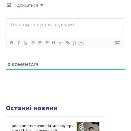
Підписатися
{}
[+]
0
КОМЕНТАРІ
Останні новини
росіяни стягнули під москву три
кола ППО – Зеленський