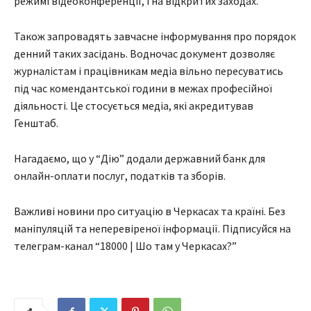
режимі відеоконференції, і на відкритих заходах.
Також запровадять завчасне інформування про порядок
денний таких засідань. Водночас документ дозволяє
журналістам і працівникам медіа вільно пересуватись
під час комендантської години в межах професійної
діяльності. Це стосується медіа, які акредитував
Генштаб.
Нагадаємо, що у “Дію” додали державний банк для
онлайн-оплати послуг, податків та зборів.
Важливі новини про ситуацію в Черкасах та країні. Без
маніпуляцій та неперевіреної інформації. Підписуйся на
телеграм-канал “18000 | Шо там у Черкасах?”